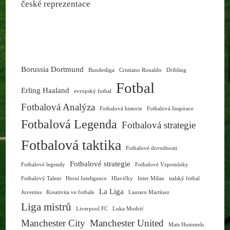
české reprezentace
Borussia Dortmund
Bundesliga
Cristiano Ronaldo
Dribling
Fotbal
Erling Haaland
evropský fotbal
Fotbalová Analýza
Fotbalová historie
Fotbalová Inspirace
Fotbalová Legenda
Fotbalová strategie
Fotbalová taktika
Fotbalové dovednosti
Fotbalové strategie
Fotbalové legendy
Fotbalové Vzpomínky
Fotbalový Talent
Herní Inteligence
Hlavičky
Inter Milan
italský fotbal
La Liga
Juventus
Kreativita ve fotbale
Lautaro Martínez
Liga mistrů
Liverpool FC
Luka Modrić
Manchester City
Manchester United
Mats Hummels