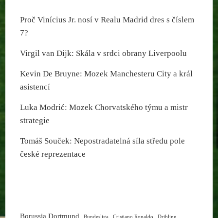
Proč Vinícius Jr. nosí v Realu Madrid dres s číslem
7?
Virgil van Dijk: Skála v srdci obrany Liverpoolu
Kevin De Bruyne: Mozek Manchesteru City a král
asistencí
Luka Modrić: Mozek Chorvatského týmu a mistr
strategie
Tomáš Souček: Nepostradatelná síla středu pole
české reprezentace
Borussia Dortmund
Bundesliga
Cristiano Ronaldo
Dribling