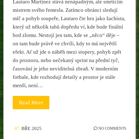
Lautaro Martínez stává nenápadným, ale smrtícím
mistrem svého řemesla. Zatímco obránci sledují
míč a pohyb soupeře, Lautaro čte hru jako šachista,
který už několik tahů dopředu ví, kde bude finální
bod zlomu. Nestojí jen tam, kde se „něco“ děje –
on tam bude právě ve chvíli, kdy to má největší
efekt. Ať už jde o náběh mezi stopery, pohyb zpět
do prostoru, nebo nečekaný sprint na přední tyč,
časování je jeho neviditelná zbraň. V moderním
fotbale, kde rozhodují detaily a prostor je stále
menší, není…
Read More
07
BŘE 2025
NO COMMENTS