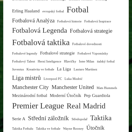
Fotbal
Erling Haaland
evropský fotbal
Fotbalová Analýza
Fotbalová historie
Fotbalová Inspirace
Fotbalová Legenda
Fotbalová strategie
Fotbalová taktika
Fotbalové dovednosti
Fotbalové strategie
Fotbalové legendy
Fotbalové Vzpomínky
Fotbalový Talent
Herní Inteligence
Hlavičky
Inter Milan
italský fotbal
La Liga
Juventus
Kreativita ve fotbale
Lautaro Martínez
Liga mistrů
Liverpool FC
Luka Modrić
Manchester City
Manchester United
Mats Hummels
Mezinárodní fotbal
Moderní Útočník
Pep Guardiola
Premier League
Real Madrid
Taktika
Střední záložník
Serie A
Středopolař
Útočník
Taktika Fotbalu
Taktika ve fotbale
Wayne Rooney