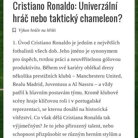
Cristiano Ronaldo: Univerzální
hráč nebo taktický chameleon?
Výkon hráče na hřišti
1. Úvod Cristiano Ronaldo je jedním z největších
fotbalistů všech dob. Jeho jméno je synonymem
pro úspěch, tvrdou práci a neuvěřitelnou gólovou
produktivitu. Během své kariéry oblékal dresy
několika prestižních klubů – Manchesteru United,
Realu Madrid, Juventusu a Al Nassru – a vždy
patřil k hlavním postavám týmu. Kromě klubové
scény hraje klíčovou roli i v portugalské
reprezentaci, se kterou dosáhl na historická
vítězství. Co však dělá Cristiana Ronalda tak
výjimečným? Je to jeho přirozený talent, nebo
schopnost přizpůsobit se různým herním stylům a