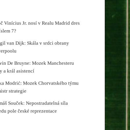
č Vinícius Jr. nosí v Realu Madrid dres
íslem 7?
gil van Dijk: Skála v srdci obrany
verpoolu
vin De Bruyne: Mozek Manchesteru
y a král asistencí
ka Modrić: Mozek Chorvatského týmu
istr strategie
máš Souček: Nepostradatelná síla
edu pole české reprezentace