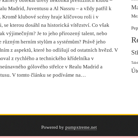
 kariéry oblékal dresy několika prestižních klubů –
Ma
lu Madrid, Juventusu a Al Nassru – a vždy patřil k
Mez
 Kromě klubové scény hraje klíčovou roli i v
, se kterou dosáhl na historická vítězství. Co však
Pep
tak výjimečným? Je to jeho přirozený talent, nebo
R
se různým herním stylům a systémům? Právě jeho
edním z aspektů, které ho odlišují od ostatních hvězd. V
St
moval z rychlého a technického křídelníka v
Takt
neúnavného gólového střelce v Realu Madrid a
Út
ntusu. V tomto článku se podíváme na…
Powered by
pumpxtreme.net