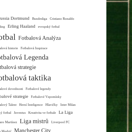
ussia Dortmund
Bundesliga
Cristiano Ronaldo
Erling Haaland
ling
evropský fotbal
otbal
Fotbalová Analýza
alová historie
Fotbalová Inspirace
tbalová Legenda
tbalová strategie
otbalová taktika
alové dovednosti
Fotbalové legendy
balové strategie
Fotbalové Vzpomínky
alový Talent
Herní Inteligence
Hlavičky
Inter Milan
La Liga
ký fotbal
Juventus
Kreativita ve fotbale
Liga mistrů
aro Martínez
Liverpool FC
Manchester City
a Modrić