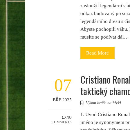
zasloužit legendární stat
odkaz budovaný po sezó
legendárního dresu s čí
Abyste pochopili váhu, k
musíte se podívat dál…
Read More
Cristiano Rona
07
taktický cham
BŘE 2025
Výkon hráče na hřišti
1. Úvod Cristiano Ronal
NO
jméno je synonymem pro
COMMENTS