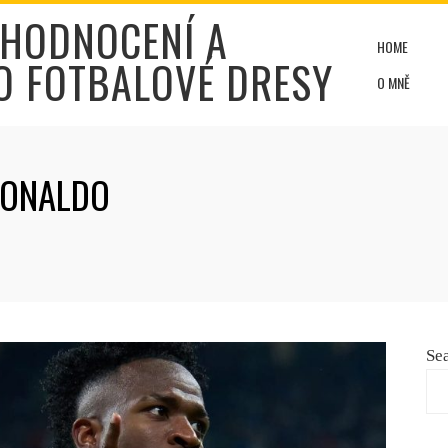
 HODNOCENÍ A
HOME
O FOTBALOVÉ DRESY
O MNĚ
RONALDO
Se