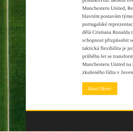
produktivitu. Během své
Manchesteru United, Rea
hlavním postavám týmu.
portugalské reprezentaci
dělá Cristiana Ronalda 
schopnost přizpůsobit 
taktická flexibilita je j
průběhu let se transfor
Manchesteru United na 
zkušeného lídra v Juve
Read More