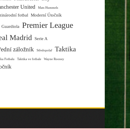
nchester United
Mats Hummels
inárodní fotbal
Moderní Útočník
Premier League
 Guardiola
eal Madrid
Serie A
Taktika
řední záložník
Středopolař
ika Fotbalu
Taktika ve fotbale
Wayne Rooney
očník