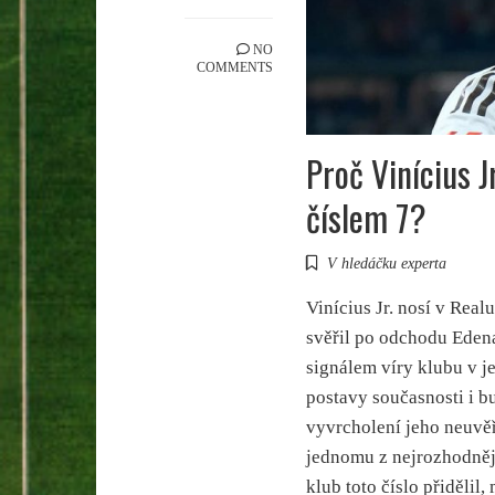
NO
COMMENTS
Proč Vinícius J
číslem 7?
V hledáčku experta
Vinícius Jr. nosí v Real
svěřil po odchodu Edena
signálem víry klubu v j
postavy současnosti i b
vyvrcholení jeho neuvěř
jednomu z nejrozhodněj
klub toto číslo přidělil