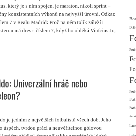
us, který je s ním spojen, je maraton, nikoli sprint –
ny konzistentních výkonů na nejvyšší úrovni. Odkaz
Bor
slem 7 v Realu Madrid: Proč na něm tolik záleží?
Drib
terou má dres s číslem 7, když ho obléká Vinícius Jr.,
F
Fotb
Fo
Fo
F
ldo: Univerzální hráč nebo
eleon?
Fotb
Fot
Fotb
itals
do je jedním z největších fotbalistů všech dob. Jeho
Laut
 úspěch, tvrdou práci a neuvěřitelnou gólovou
Luk