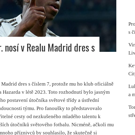
Pro
s č
r. nosí v Realu Madrid dres s
Vir
Li
Ke
Cit
u Madrid dres s číslem 7, protože mu ho klub oficiálně
Lu
 Hazarda v létě 2023. Toto rozhodnutí bylo jasným
a m
eho postavení útočníka světové třídy a ústřední
To
udoucnosti týmu. Pro fanoušky to představovalo
stř
itelné cesty od nezkušeného mladého talentu k
ších útočníků světového fotbalu. Nicméně, ačkoli mu
, mnoho příznivců by souhlasilo, že skutečně si