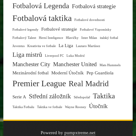
Fotbalová Legenda
Fotbalová strategie
Fotbalová taktika
Fotbalové dovednosti
Fotbalové strategie
Fotbalové legendy
Fotbalové Vzpomínky
Fotbalový Talent
Herní Inteligence
Hlavičky
Inter Milan
italský fotbal
La Liga
Juventus
Kreativita ve fotbale
Lautaro Martínez
Liga mistrů
Liverpool FC
Luka Modrić
Manchester City
Manchester United
Mats Hummels
Mezinárodní fotbal
Moderní Útočník
Pep Guardiola
Premier League
Real Madrid
Taktika
Střední záložník
Serie A
Středopolař
Útočník
Taktika Fotbalu
Taktika ve fotbale
Wayne Rooney
Powered by
pumpxtreme.net