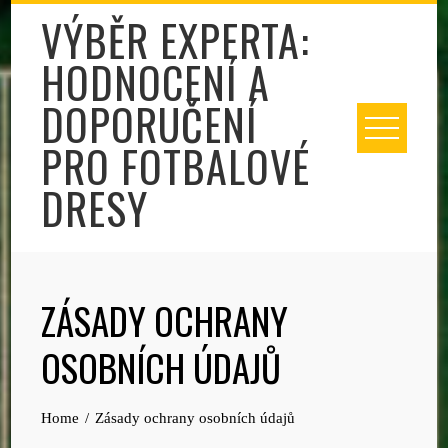
Skip
VÝBĚR EXPERTA:
to
HODNOCENÍ A
content
DOPORUČENÍ
PRO FOTBALOVÉ
DRESY
ZÁSADY OCHRANY
OSOBNÍCH ÚDAJŮ
Home
Zásady ochrany osobních údajů