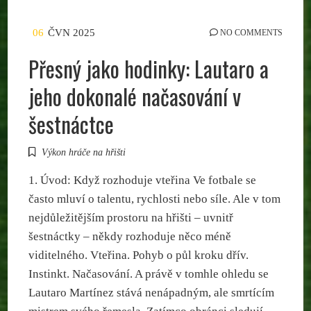
06
ČVN 2025
NO COMMENTS
Přesný jako hodinky: Lautaro a
jeho dokonalé načasování v
šestnáctce
Výkon hráče na hřišti
1. Úvod: Když rozhoduje vteřina Ve fotbale se
často mluví o talentu, rychlosti nebo síle. Ale v tom
nejdůležitějším prostoru na hřišti – uvnitř
šestnáctky – někdy rozhoduje něco méně
viditelného. Vteřina. Pohyb o půl kroku dřív.
Instinkt. Načasování. A právě v tomhle ohledu se
Lautaro Martínez stává nenápadným, ale smrtícím