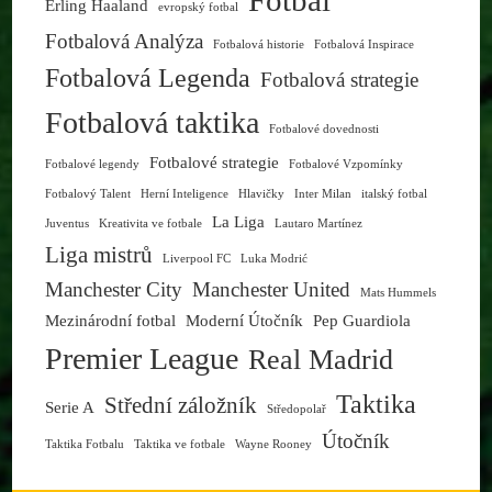
Fotbal
Erling Haaland
evropský fotbal
Fotbalová Analýza
Fotbalová historie
Fotbalová Inspirace
Fotbalová Legenda
Fotbalová strategie
Fotbalová taktika
Fotbalové dovednosti
Fotbalové strategie
Fotbalové legendy
Fotbalové Vzpomínky
Fotbalový Talent
Herní Inteligence
Hlavičky
Inter Milan
italský fotbal
La Liga
Juventus
Kreativita ve fotbale
Lautaro Martínez
Liga mistrů
Liverpool FC
Luka Modrić
Manchester City
Manchester United
Mats Hummels
Mezinárodní fotbal
Moderní Útočník
Pep Guardiola
Premier League
Real Madrid
Taktika
Střední záložník
Serie A
Středopolař
Útočník
Taktika Fotbalu
Taktika ve fotbale
Wayne Rooney