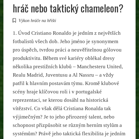
hráč nebo taktický chameleon?
Výkon hráče na hřišti
1. Úvod Cristiano Ronaldo je jedním z největších
fotbalistů všech dob. Jeho jméno je synonymem
pro úspěch, tvrdou práci a neuvěřitelnou gólovou
produktivitu. Během své kariéry oblékal dresy
několika prestižních klubů – Manchesteru United,
Realu Madrid, Juventusu a Al Nassru – a vždy
patřil k hlavním postavám týmu. Kromě klubové
scény hraje klíčovou roli i v portugalské
reprezentaci, se kterou dosáhl na historická
vítězství. Co však dělá Cristiana Ronalda tak
výjimečným? Je to jeho přirozený talent, nebo
schopnost přizpůsobit se různým herním stylům a
systémům? Právě jeho taktická flexibilita je jedním