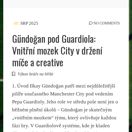
08
SRP 2025
NO COMMENTS
Gündoğan pod Guardiola:
Vnitřní mozek City v držení
míče a creative
Výkon hráče na hřišti
1. Úvod Ilkay Gündoğan patří mezi nejdůležitější
pilíře současného Manchester City pod vedením
Pepa Guardioly. Jeho role ve středu pole není jen o
běžném plnění úkolů – Gündoğan je skutečným
„vnitřním mozkem“ týmu, který ovlivňuje každou
fázi hry. V Guardiolově systému, kde je kladen