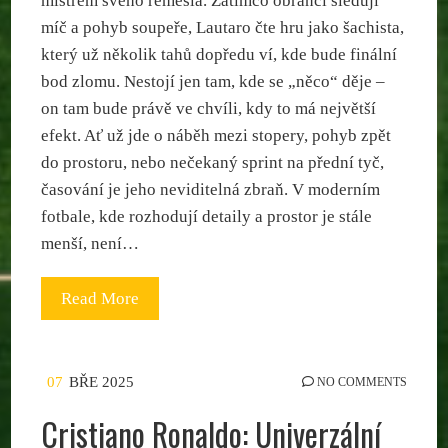
mistrem svého řemesla. Zatímco obránci sledují
míč a pohyb soupeře, Lautaro čte hru jako šachista,
který už několik tahů dopředu ví, kde bude finální
bod zlomu. Nestojí jen tam, kde se „něco“ děje –
on tam bude právě ve chvíli, kdy to má největší
efekt. Ať už jde o náběh mezi stopery, pohyb zpět
do prostoru, nebo nečekaný sprint na přední tyč,
časování je jeho neviditelná zbraň. V moderním
fotbale, kde rozhodují detaily a prostor je stále
menší, není…
Read More
07
BŘE 2025
NO COMMENTS
Cristiano Ronaldo: Univerzální