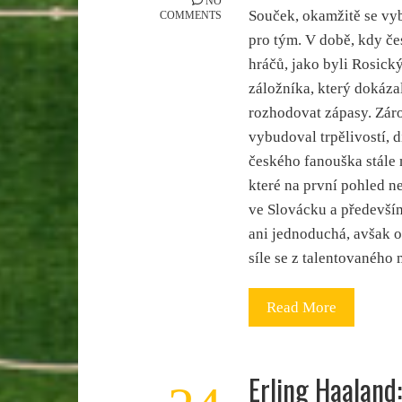
NO
Souček, okamžitě se vyb
COMMENTS
pro tým. V době, kdy če
hráčů, jako byli Rosick
záložníka, který dokázal
rozhodovat zápasy. Záro
vybudoval trpělivostí, 
českého fanouška stále 
které na první pohled 
ve Slovácku a především
ani jednoduchá, avšak o 
síle se z talentovaného
Read More
Erling Haaland