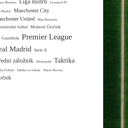
Liga mistrů
aro Martínez
Liverpool FC
Manchester City
a Modrić
nchester United
Mats Hummels
inárodní fotbal
Moderní Útočník
Premier League
 Guardiola
eal Madrid
Serie A
Taktika
řední záložník
Středopolař
ika Fotbalu
Taktika ve fotbale
Wayne Rooney
očník