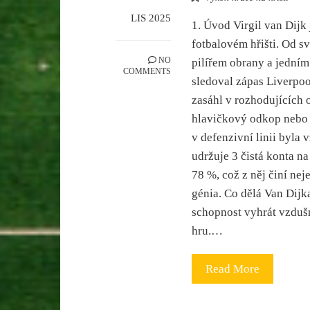
LIS 2025
1. Úvod Virgil van Dijk 
fotbalovém hřišti. Od s
NO
pilířem obrany a jedním
COMMENTS
sledoval zápas Liverpoo
zasáhl v rozhodujících 
hlavičkový odkop nebo 
v defenzivní linii byla 
udržuje 3 čistá konta n
78 %, což z něj činí nej
génia. Co dělá Van Dijk
schopnost vyhrát vzdušn
hru.…
Read More