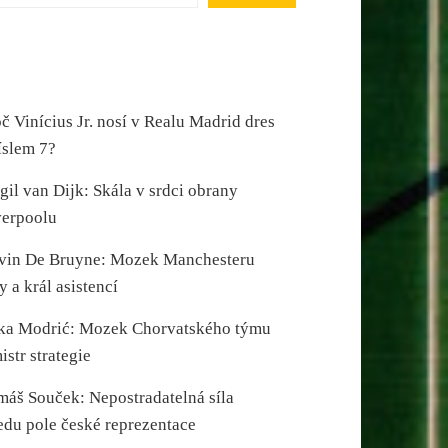
č Vinícius Jr. nosí v Realu Madrid dres
íslem 7?
gil van Dijk: Skála v srdci obrany
verpoolu
vin De Bruyne: Mozek Manchesteru
y a král asistencí
ka Modrić: Mozek Chorvatského týmu
istr strategie
máš Souček: Nepostradatelná síla
edu pole české reprezentace