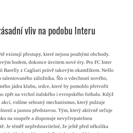
zásadní vliv na podobu Interu
ě existují přestupy, které nejsou pouhými obchody.
ovým bodem, dokonce úsvitem nové éry. Pro FC Inter
lò Barelly z Cagliari právě takovým okamžikem. Nešlo
o talentovaného záložníka. Šlo o vdechnutí nového,
ného jádra klubu, srdce, které by pomohlo přetvořit
 ho zpět na vrchol italského i evropského fotbalu. Když
 akci, vidíme sehraný mechanismus, který pulzuje
lností a jasnou představou. Tým, který aktivně určuje
oko na soupeře a disponuje nevyčerpatelnou
ště. Je téměř nepředstavitelné, že ještě před několika