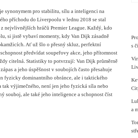
je synonymem pro stabilitu, sílu a inteligenci na
vého příchodu do Liverpoolu v lednu 2018 se stal
 z nejvlivnějších hráčů Premier League. Každý, kdo
lu, si jistě vybaví momenty, kdy Van Dijk zásadně
Pro
okamžicích. Ať už šlo o přesný skluz, perfektní
s č
schopnost předvídat soupeřovy akce, jeho přítomnost
Vir
vždy citelná. Statistiky to potvrzují: Van Dijk průměrně
Li
a zápas a jeho úspěšnost v soubojích často přesahuje
en fyzicky dominantního obránce, ale i taktického
Ke
a tak výjimečného, není jen jeho fyzická síla nebo
Cit
ý souboj, ale také jeho inteligence a schopnost číst
Lu
a m
To
stř