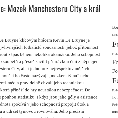
e: Mozek Manchesteru City a král
Bor
Drib
 De Bruyne klíčovým hráčem Kevin De Bruyne je
F
vlivnějších fotbalistů současnosti, jehož přítomnost
dnout zápas během několika okamžiků. Jeho schopnost
Fotb
Fo
b soupeřů a přesně zacílit přihrávkou činí z něj nejen
teru City, ale i jednoho z nejrespektovanějších
Fo
 Fanoušci ho často nazývají „mozkem týmu“ nebo
F
čemž média pravidelně chválí jeho technickou
 která přináší do hry neustálou nebezpečnost. De
Fotb
pouhou statistiku. I když jsou jeho góly a asistence
Fot
dnota spočívá v jeho schopnosti propojit útok a
Fotb
ru a udržet týmovou rovnováhu. Jeho precizní
itals