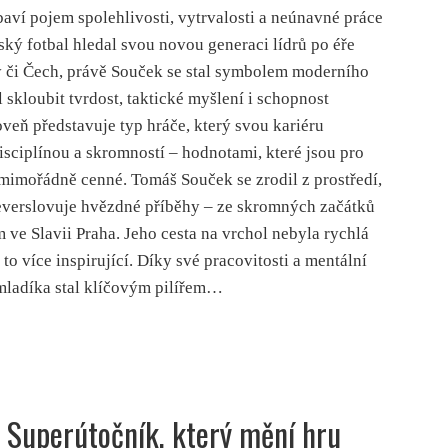
aví pojem spolehlivosti, vytrvalosti a neúnavné práce
ský fotbal hledal svou novou generaci lídrů po éře
ý či Čech, právě Souček se stal symbolem moderního
 skloubit tvrdost, taktické myšlení i schopnost
veň představuje typ hráče, který svou kariéru
disciplínou a skromností – hodnotami, které jsou pro
mimořádně cenné. Tomáš Souček se zrodil z prostředí,
neverslovuje hvězdné příběhy – ze skromných začátků
 ve Slavii Praha. Jeho cesta na vrchol nebyla rychlá
to více inspirující. Díky své pracovitosti a mentální
 mladíka stal klíčovým pilířem…
: Superútočník, který mění hru