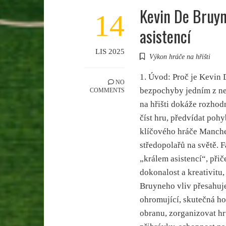
Kevin De Bruyn
14
asistencí
LIS 2025
Výkon hráče na hřišti
1. Úvod: Proč je Kevin
NO
bezpochyby jedním z nej
COMMENTS
na hřišti dokáže rozho
číst hru, předvídat pohy
klíčového hráče Manches
středopolařů na světě.
„králem asistencí“, při
dokonalost a kreativitu,
Bruyneho vliv přesahuje 
ohromující, skutečná ho
obranu, zorganizovat h