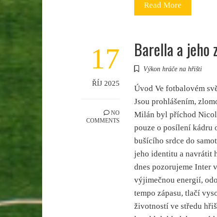
Read More
Barella a jeho 
17
Výkon hráče na hřišti
ŘÍJ 2025
Úvod Ve fotbalovém svět
Jsou prohlášením, zlom
NO
Milán byl příchod Nico
COMMENTS
pouze o posílení kádru 
bušícího srdce do samot
jeho identitu a navrátit
dnes pozorujeme Inter v
výjimečnou energií, odo
tempo zápasu, tlačí vys
životností ve středu hři