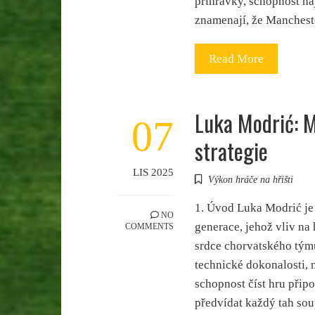
přihrávky, schopnost na
znamenají, že Manchest
Read More
Luka Modrić: 
07
strategie
LIS 2025
Výkon hráče na hřišti
1. Úvod Luka Modrić je 
NO
generace, jehož vliv na 
COMMENTS
srdce chorvatského tým
technické dokonalosti, n
schopnost číst hru při
předvídat každý tah sou