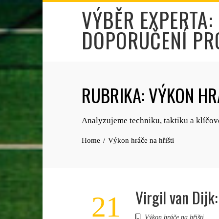
Skip
VÝBĚR EXPERTA:
to
DOPORUČENÍ PR
content
RUBRIKA:
VÝKON HRÁ
Analyzujeme techniku, taktiku a klíčov
Home
Výkon hráče na hřišti
Virgil van Dijk
21
Výkon hráče na hřišti