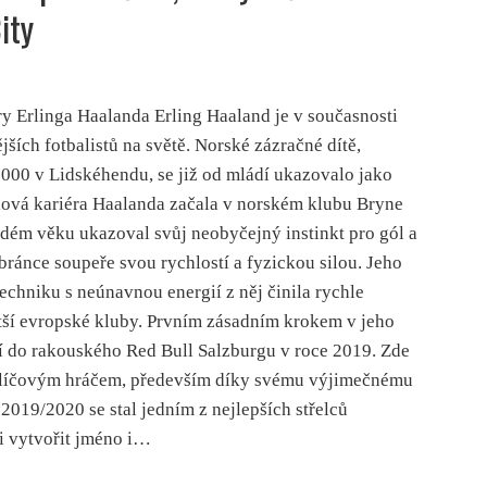
ity
ry Erlinga Haalanda Erling Haaland je v současnosti
ších fotbalistů na světě. Norské zázračné dítě,
000 v Lidskéhendu, se již od mládí ukazovalo jako
lová kariéra Haalanda začala v norském klubu Bryne
dém věku ukazoval svůj neobyčejný instinkt pro gól a
ránce soupeře svou rychlostí a fyzickou silou. Jeho
chniku s neúnavnou energií z něj činila rychle
tší evropské kluby. Prvním zásadním krokem v jeho
í do rakouského Red Bull Salzburgu v roce 2019. Zde
 klíčovým hráčem, především díky svému výjimečnému
2019/2020 se stal jedním z nejlepších střelců
si vytvořit jméno i…