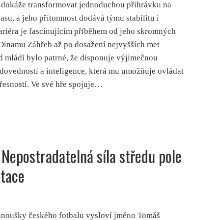
“ dokáže transformovat jednoduchou přihrávku na
su, a jeho přítomnost dodává týmu stabilitu i
ariéra je fascinujícím příběhem od jeho skromných
Dinamu Záhřeb až po dosažení nejvyšších met
od mládí bylo patrné, že disponuje výjimečnou
dovedností a inteligence, která mu umožňuje ovládat
přesností. Ve své hře spojuje…
Nepostradatelná síla středu pole
ntace
anoušky českého fotbalu vysloví jméno Tomáš