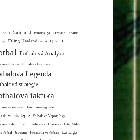
ussia Dortmund
Bundesliga
Cristiano Ronaldo
Erling Haaland
ling
evropský fotbal
otbal
Fotbalová Analýza
alová historie
Fotbalová Inspirace
tbalová Legenda
tbalová strategie
otbalová taktika
alové dovednosti
Fotbalové legendy
balové strategie
Fotbalové Vzpomínky
alový Talent
Herní Inteligence
Hlavičky
Inter Milan
La Liga
ký fotbal
Juventus
Kreativita ve fotbale