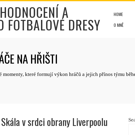
 HODNOCENÍ A
HOME
O FOTBALOVÉ DRESY
O MNĚ
ČE NA HŘIŠTI
é momenty, které formují výkon hráčů a jejich přínos týmu běhe
: Skála v srdci obrany Liverpoolu
Se