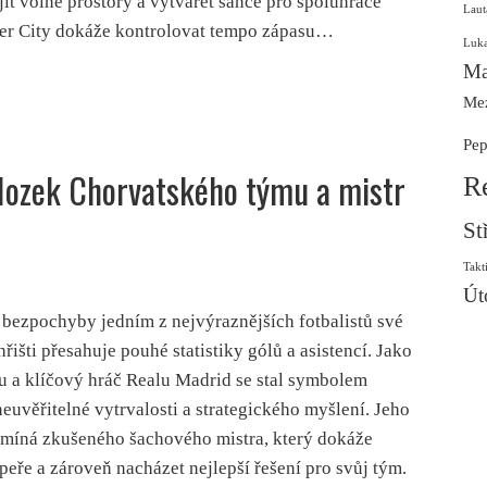
jít volné prostory a vytvářet šance pro spoluhráče
Laut
er City dokáže kontrolovat tempo zápasu…
Luk
Ma
Mez
Pep
Mozek Chorvatského týmu a mistr
R
St
Takt
Út
bezpochyby jedním z nejvýraznějších fotbalistů své
hřišti přesahuje pouhé statistiky gólů a asistencí. Jako
u a klíčový hráč Realu Madrid se stal symbolem
euvěřitelné vytrvalosti a strategického myšlení. Jeho
pomíná zkušeného šachového mistra, který dokáže
peře a zároveň nacházet nejlepší řešení pro svůj tým.