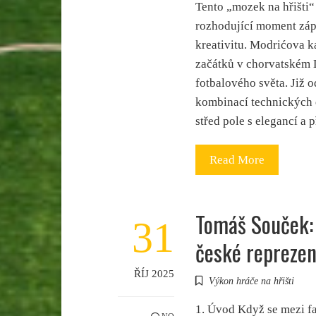
Tento „mozek na hřišti
rozhodující moment zápa
kreativitu. Modrićova k
začátků v chorvatském 
fotbalového světa. Již 
kombinací technických 
střed pole s elegancí a 
Read More
Tomáš Souček: 
31
české repreze
ŘÍJ 2025
Výkon hráče na hřišti
1. Úvod Když se mezi f