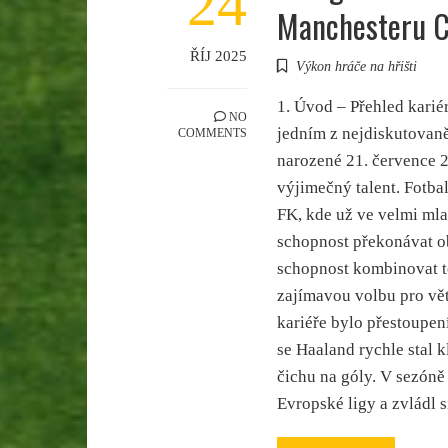
24
Manchesteru C
ŘÍJ 2025
Výkon hráče na hřišti
1. Úvod – Přehled karié
NO
jedním z nejdiskutovaněj
COMMENTS
narozené 21. července 2
výjimečný talent. Fotba
FK, kde už ve velmi mla
schopnost překonávat ob
schopnost kombinovat te
zajímavou volbu pro vě
kariéře bylo přestoupen
se Haaland rychle stal
čichu na góly. V sezóně 
Evropské ligy a zvládl 