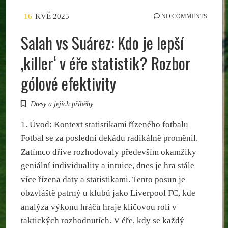
16
KVĚ 2025
NO COMMENTS
Salah vs Suárez: Kdo je lepší
‚killer‘ v éře statistik? Rozbor
gólové efektivity
Dresy a jejich příběhy
1. Úvod: Kontext statistikami řízeného fotbalu
Fotbal se za poslední dekádu radikálně proměnil.
Zatímco dříve rozhodovaly především okamžiky
geniální individuality a intuice, dnes je hra stále
více řízena daty a statistikami. Tento posun je
obzvláště patrný u klubů jako Liverpool FC, kde
analýza výkonu hráčů hraje klíčovou roli v
taktických rozhodnutích. V éře, kdy se každý