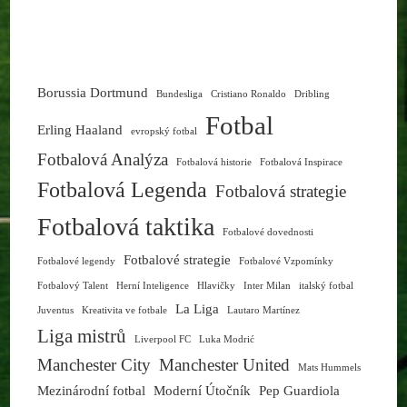
Borussia Dortmund
Bundesliga
Cristiano Ronaldo
Dribling
Fotbal
Erling Haaland
evropský fotbal
Fotbalová Analýza
Fotbalová historie
Fotbalová Inspirace
Fotbalová Legenda
Fotbalová strategie
Fotbalová taktika
Fotbalové dovednosti
Fotbalové strategie
Fotbalové legendy
Fotbalové Vzpomínky
Fotbalový Talent
Herní Inteligence
Hlavičky
Inter Milan
italský fotbal
La Liga
Juventus
Kreativita ve fotbale
Lautaro Martínez
Liga mistrů
Liverpool FC
Luka Modrić
Manchester City
Manchester United
Mats Hummels
Mezinárodní fotbal
Moderní Útočník
Pep Guardiola