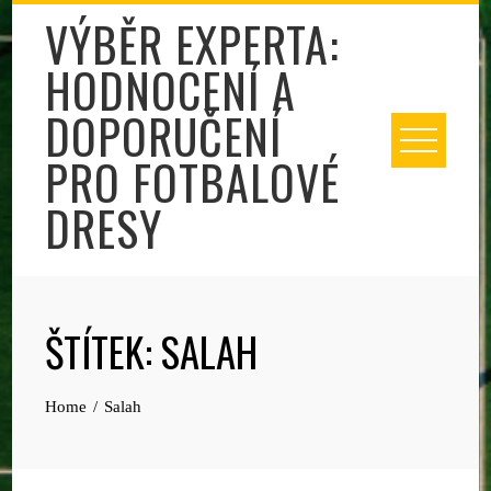
Skip
VÝBĚR EXPERTA:
to
HODNOCENÍ A
content
DOPORUČENÍ
PRO FOTBALOVÉ
DRESY
ŠTÍTEK:
SALAH
Home
Salah