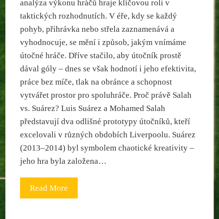
analýza výkonu hráčů hraje klíčovou roli v
taktických rozhodnutích. V éře, kdy se každý
pohyb, přihrávka nebo střela zaznamenává a
vyhodnocuje, se mění i způsob, jakým vnímáme
útočné hráče. Dříve stačilo, aby útočník prostě
dával góly – dnes se však hodnotí i jeho efektivita,
práce bez míče, tlak na obránce a schopnost
vytvářet prostor pro spoluhráče. Proč právě Salah
vs. Suárez? Luis Suárez a Mohamed Salah
představují dva odlišné prototypy útočníků, kteří
excelovali v různých obdobích Liverpoolu. Suárez
(2013–2014) byl symbolem chaotické kreativity –
jeho hra byla založena…
Read More