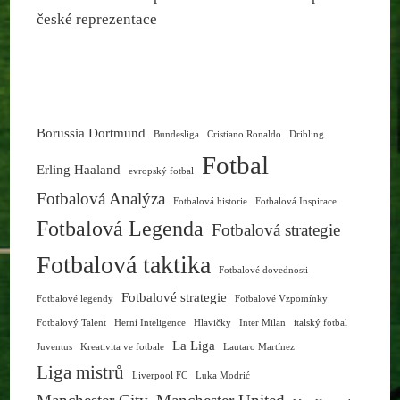
české reprezentace
Borussia Dortmund
Bundesliga
Cristiano Ronaldo
Dribling
Fotbal
Erling Haaland
evropský fotbal
Fotbalová Analýza
Fotbalová historie
Fotbalová Inspirace
Fotbalová Legenda
Fotbalová strategie
Fotbalová taktika
Fotbalové dovednosti
Fotbalové strategie
Fotbalové legendy
Fotbalové Vzpomínky
Fotbalový Talent
Herní Inteligence
Hlavičky
Inter Milan
italský fotbal
La Liga
Juventus
Kreativita ve fotbale
Lautaro Martínez
Liga mistrů
Liverpool FC
Luka Modrić