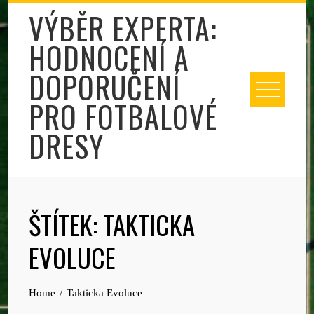
Skip
VÝBĚR EXPERTA:
to
HODNOCENÍ A
content
DOPORUČENÍ
PRO FOTBALOVÉ
DRESY
ŠTÍTEK:
TAKTICKA
EVOLUCE
Home
Takticka Evoluce