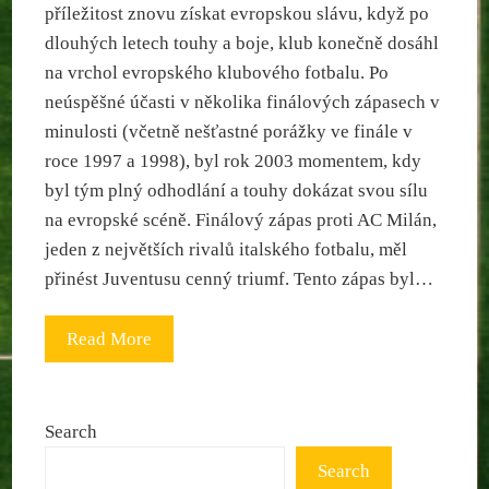
příležitost znovu získat evropskou slávu, když po
dlouhých letech touhy a boje, klub konečně dosáhl
na vrchol evropského klubového fotbalu. Po
neúspěšné účasti v několika finálových zápasech v
minulosti (včetně nešťastné porážky ve finále v
roce 1997 a 1998), byl rok 2003 momentem, kdy
byl tým plný odhodlání a touhy dokázat svou sílu
na evropské scéně. Finálový zápas proti AC Milán,
jeden z největších rivalů italského fotbalu, měl
přinést Juventusu cenný triumf. Tento zápas byl…
Read More
Search
Search