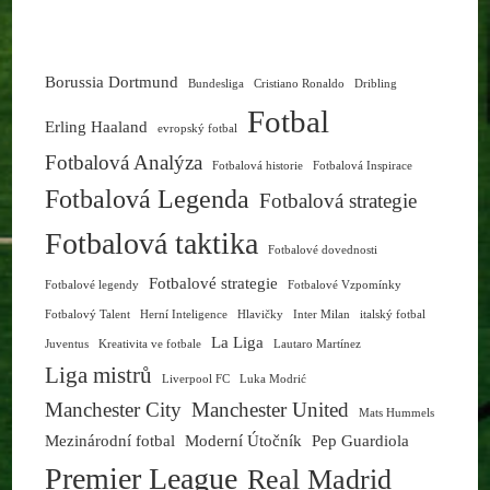
Borussia Dortmund
Bundesliga
Cristiano Ronaldo
Dribling
Fotbal
Erling Haaland
evropský fotbal
Fotbalová Analýza
Fotbalová historie
Fotbalová Inspirace
Fotbalová Legenda
Fotbalová strategie
Fotbalová taktika
Fotbalové dovednosti
Fotbalové strategie
Fotbalové legendy
Fotbalové Vzpomínky
Fotbalový Talent
Herní Inteligence
Hlavičky
Inter Milan
italský fotbal
La Liga
Juventus
Kreativita ve fotbale
Lautaro Martínez
Liga mistrů
Liverpool FC
Luka Modrić
Manchester City
Manchester United
Mats Hummels
Mezinárodní fotbal
Moderní Útočník
Pep Guardiola
Premier League
Real Madrid