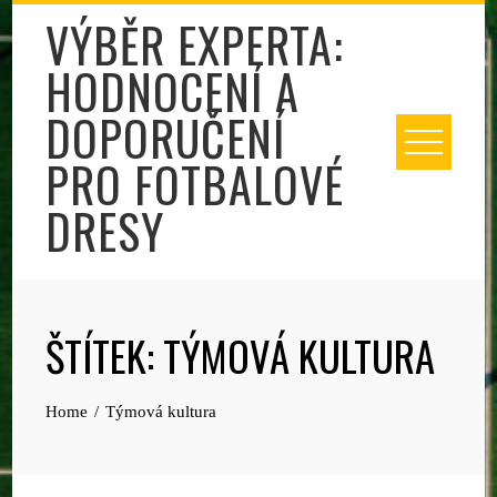
Skip
VÝBĚR EXPERTA:
to
HODNOCENÍ A
content
DOPORUČENÍ
PRO FOTBALOVÉ
DRESY
ŠTÍTEK:
TÝMOVÁ KULTURA
Home
Týmová kultura