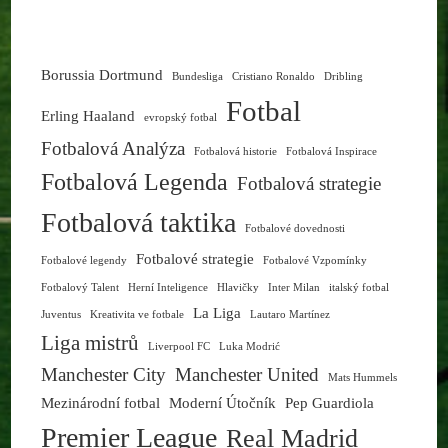
Borussia Dortmund
Bundesliga
Cristiano Ronaldo
Dribling
Fotbal
Erling Haaland
evropský fotbal
Fotbalová Analýza
Fotbalová historie
Fotbalová Inspirace
Fotbalová Legenda
Fotbalová strategie
Fotbalová taktika
Fotbalové dovednosti
Fotbalové strategie
Fotbalové legendy
Fotbalové Vzpomínky
Fotbalový Talent
Herní Inteligence
Hlavičky
Inter Milan
italský fotbal
La Liga
Juventus
Kreativita ve fotbale
Lautaro Martínez
Liga mistrů
Liverpool FC
Luka Modrić
Manchester City
Manchester United
Mats Hummels
Mezinárodní fotbal
Moderní Útočník
Pep Guardiola
Premier League
Real Madrid