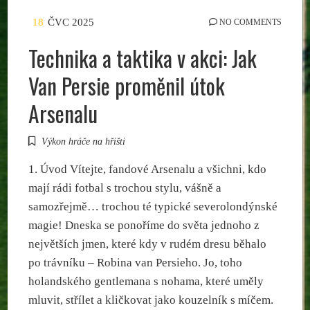
18
ČVC 2025
NO COMMENTS
Technika a taktika v akci: Jak
Van Persie proměnil útok
Arsenalu
Výkon hráče na hřišti
1. Úvod Vítejte, fandové Arsenalu a všichni, kdo
mají rádi fotbal s trochou stylu, vášně a
samozřejmě… trochou té typické severolondýnské
magie! Dneska se ponoříme do světa jednoho z
největších jmen, které kdy v rudém dresu běhalo
po trávníku – Robina van Persieho. Jo, toho
holandského gentlemana s nohama, které uměly
mluvit, střílet a kličkovat jako kouzelník s míčem.