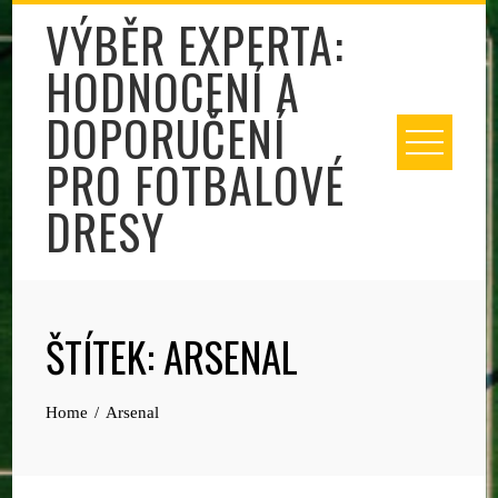
Skip
VÝBĚR EXPERTA:
to
HODNOCENÍ A
content
DOPORUČENÍ
PRO FOTBALOVÉ
DRESY
ŠTÍTEK:
ARSENAL
Home
Arsenal