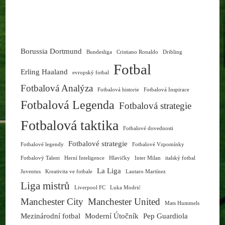
Borussia Dortmund
Bundesliga
Cristiano Ronaldo
Dribling
Fotbal
Erling Haaland
evropský fotbal
Fotbalová Analýza
Fotbalová historie
Fotbalová Inspirace
Fotbalová Legenda
Fotbalová strategie
Fotbalová taktika
Fotbalové dovednosti
Fotbalové strategie
Fotbalové legendy
Fotbalové Vzpomínky
Fotbalový Talent
Herní Inteligence
Hlavičky
Inter Milan
italský fotbal
La Liga
Juventus
Kreativita ve fotbale
Lautaro Martínez
Liga mistrů
Liverpool FC
Luka Modrić
Manchester City
Manchester United
Mats Hummels
Mezinárodní fotbal
Moderní Útočník
Pep Guardiola