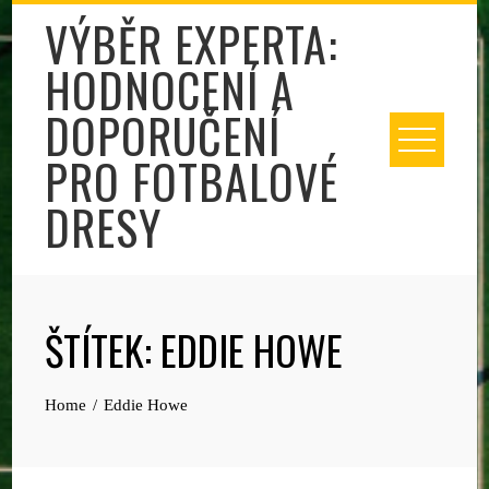
Skip
VÝBĚR EXPERTA:
to
HODNOCENÍ A
content
DOPORUČENÍ
PRO FOTBALOVÉ
DRESY
ŠTÍTEK:
EDDIE HOWE
Home
Eddie Howe