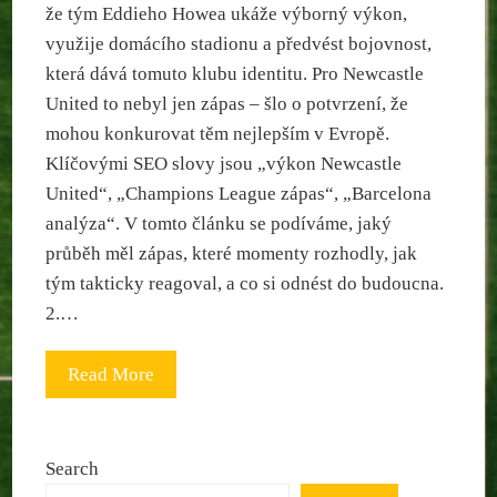
že tým Eddieho Howea ukáže výborný výkon,
využije domácího stadionu a předvést bojovnost,
která dává tomuto klubu identitu. Pro Newcastle
United to nebyl jen zápas – šlo o potvrzení, že
mohou konkurovat těm nejlepším v Evropě.
Klíčovými SEO slovy jsou „výkon Newcastle
United“, „Champions League zápas“, „Barcelona
analýza“. V tomto článku se podíváme, jaký
průběh měl zápas, které momenty rozhodly, jak
tým takticky reagoval, a co si odnést do budoucna.
2.…
Read More
Search