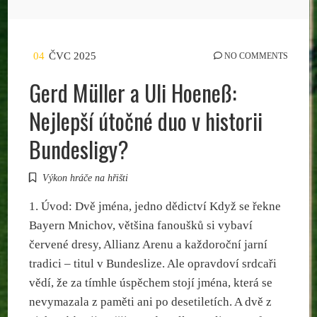
04
ČVC 2025
NO COMMENTS
Gerd Müller a Uli Hoeneß:
Nejlepší útočné duo v historii
Bundesligy?
Výkon hráče na hřišti
1. Úvod: Dvě jména, jedno dědictví Když se řekne
Bayern Mnichov, většina fanoušků si vybaví
červené dresy, Allianz Arenu a každoroční jarní
tradici – titul v Bundeslize. Ale opravdoví srdcaři
vědí, že za tímhle úspěchem stojí jména, která se
nevymazala z paměti ani po desetiletích. A dvě z