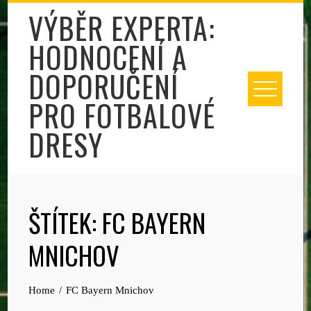
Skip
VÝBĚR EXPERTA:
to
HODNOCENÍ A
content
DOPORUČENÍ
PRO FOTBALOVÉ
DRESY
ŠTÍTEK:
FC BAYERN
MNICHOV
Home
FC Bayern Mnichov