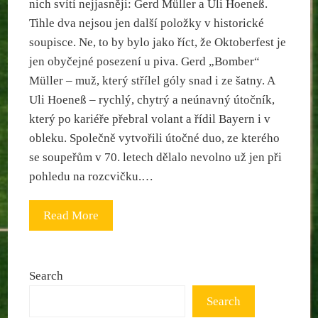
nich svítí nejjasněji: Gerd Müller a Uli Hoeneß.
Tihle dva nejsou jen další položky v historické
soupisce. Ne, to by bylo jako říct, že Oktoberfest je
jen obyčejné posezení u piva. Gerd „Bomber“
Müller – muž, který střílel góly snad i ze šatny. A
Uli Hoeneß – rychlý, chytrý a neúnavný útočník,
který po kariéře přebral volant a řídil Bayern i v
obleku. Společně vytvořili útočné duo, ze kterého
se soupeřům v 70. letech dělalo nevolno už jen při
pohledu na rozcvičku.…
Read More
Search
Search