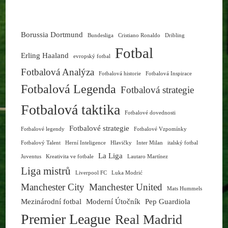
Borussia Dortmund
Bundesliga
Cristiano Ronaldo
Dribling
Fotbal
Erling Haaland
evropský fotbal
Fotbalová Analýza
Fotbalová historie
Fotbalová Inspirace
Fotbalová Legenda
Fotbalová strategie
Fotbalová taktika
Fotbalové dovednosti
Fotbalové strategie
Fotbalové legendy
Fotbalové Vzpomínky
Fotbalový Talent
Herní Inteligence
Hlavičky
Inter Milan
italský fotbal
La Liga
Juventus
Kreativita ve fotbale
Lautaro Martínez
Liga mistrů
Liverpool FC
Luka Modrić
Manchester City
Manchester United
Mats Hummels
Mezinárodní fotbal
Moderní Útočník
Pep Guardiola
Premier League
Real Madrid