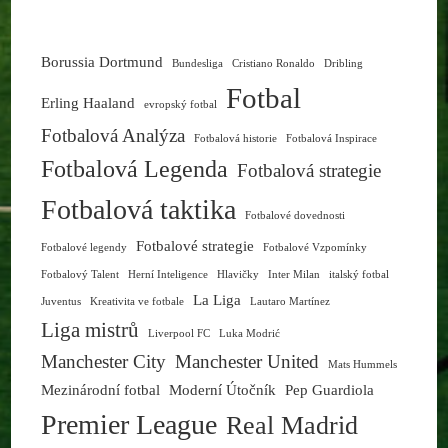
Borussia Dortmund
Bundesliga
Cristiano Ronaldo
Dribling
Fotbal
Erling Haaland
evropský fotbal
Fotbalová Analýza
Fotbalová historie
Fotbalová Inspirace
Fotbalová Legenda
Fotbalová strategie
Fotbalová taktika
Fotbalové dovednosti
Fotbalové strategie
Fotbalové legendy
Fotbalové Vzpomínky
Fotbalový Talent
Herní Inteligence
Hlavičky
Inter Milan
italský fotbal
La Liga
Juventus
Kreativita ve fotbale
Lautaro Martínez
Liga mistrů
Liverpool FC
Luka Modrić
Manchester City
Manchester United
Mats Hummels
Mezinárodní fotbal
Moderní Útočník
Pep Guardiola
Premier League
Real Madrid