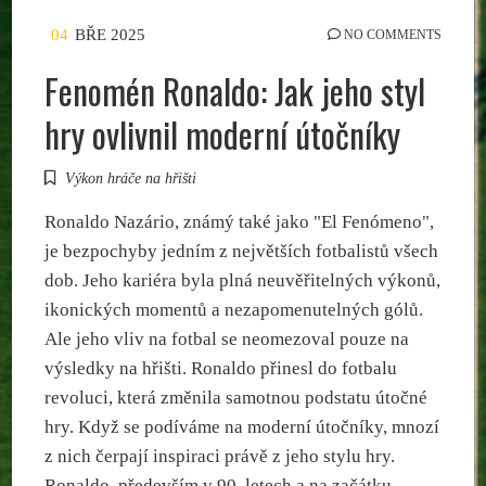
04
BŘE 2025
NO COMMENTS
Fenomén Ronaldo: Jak jeho styl
hry ovlivnil moderní útočníky
Výkon hráče na hřišti
Ronaldo Nazário, známý také jako "El Fenómeno",
je bezpochyby jedním z největších fotbalistů všech
dob. Jeho kariéra byla plná neuvěřitelných výkonů,
ikonických momentů a nezapomenutelných gólů.
Ale jeho vliv na fotbal se neomezoval pouze na
výsledky na hřišti. Ronaldo přinesl do fotbalu
revoluci, která změnila samotnou podstatu útočné
hry. Když se podíváme na moderní útočníky, mnozí
z nich čerpají inspiraci právě z jeho stylu hry.
Ronaldo, především v 90. letech a na začátku