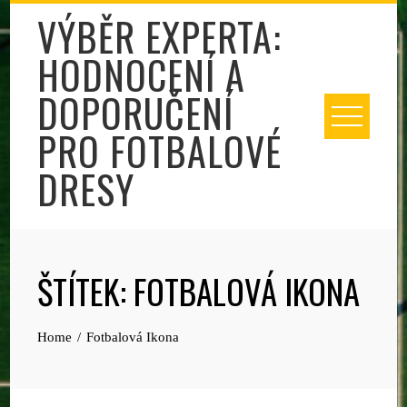
Skip
VÝBĚR EXPERTA:
to
HODNOCENÍ A
content
DOPORUČENÍ
PRO FOTBALOVÉ
DRESY
ŠTÍTEK:
FOTBALOVÁ IKONA
Home
Fotbalová Ikona