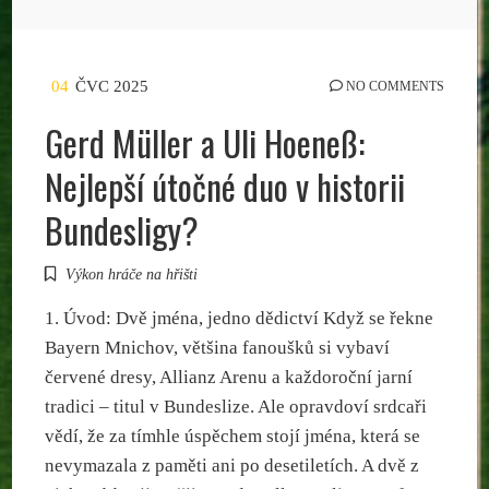
04
ČVC 2025
NO COMMENTS
Gerd Müller a Uli Hoeneß:
Nejlepší útočné duo v historii
Bundesligy?
Výkon hráče na hřišti
1. Úvod: Dvě jména, jedno dědictví Když se řekne
Bayern Mnichov, většina fanoušků si vybaví
červené dresy, Allianz Arenu a každoroční jarní
tradici – titul v Bundeslize. Ale opravdoví srdcaři
vědí, že za tímhle úspěchem stojí jména, která se
nevymazala z paměti ani po desetiletích. A dvě z