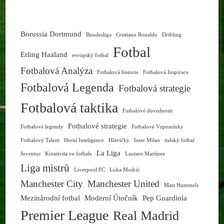
Borussia Dortmund
Bundesliga
Cristiano Ronaldo
Dribling
Fotbal
Erling Haaland
evropský fotbal
Fotbalová Analýza
Fotbalová historie
Fotbalová Inspirace
Fotbalová Legenda
Fotbalová strategie
Fotbalová taktika
Fotbalové dovednosti
Fotbalové strategie
Fotbalové legendy
Fotbalové Vzpomínky
Fotbalový Talent
Herní Inteligence
Hlavičky
Inter Milan
italský fotbal
La Liga
Juventus
Kreativita ve fotbale
Lautaro Martínez
Liga mistrů
Liverpool FC
Luka Modrić
Manchester City
Manchester United
Mats Hummels
Mezinárodní fotbal
Moderní Útočník
Pep Guardiola
Premier League
Real Madrid