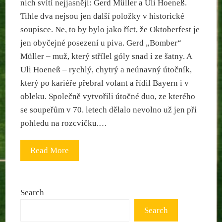
nich svítí nejjasněji: Gerd Müller a Uli Hoeneß.
Tihle dva nejsou jen další položky v historické
soupisce. Ne, to by bylo jako říct, že Oktoberfest je
jen obyčejné posezení u piva. Gerd „Bomber“
Müller – muž, který střílel góly snad i ze šatny. A
Uli Hoeneß – rychlý, chytrý a neúnavný útočník,
který po kariéře přebral volant a řídil Bayern i v
obleku. Společně vytvořili útočné duo, ze kterého
se soupeřům v 70. letech dělalo nevolno už jen při
pohledu na rozcvičku.…
Read More
Search
Search