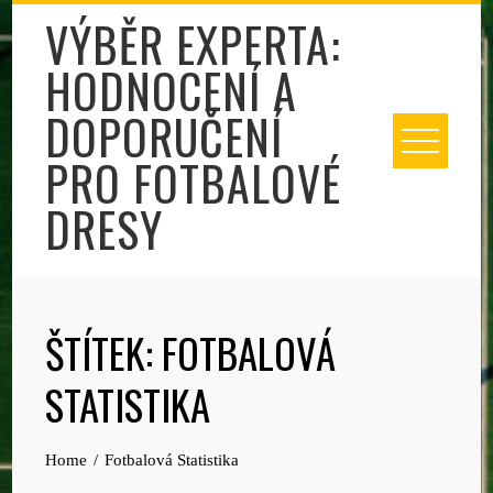
Skip
VÝBĚR EXPERTA:
to
HODNOCENÍ A
content
DOPORUČENÍ
PRO FOTBALOVÉ
DRESY
ŠTÍTEK:
FOTBALOVÁ
STATISTIKA
Home
Fotbalová Statistika