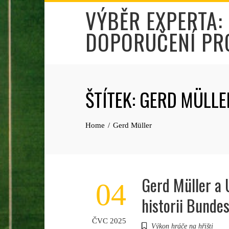
Skip
VÝBĚR EXPERTA:
to
DOPORUČENÍ PR
content
ŠTÍTEK:
GERD MÜLLE
Home
Gerd Müller
Gerd Müller a 
04
historii Bunde
ČVC 2025
Výkon hráče na hřišti