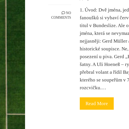
1. Úvod: Dvě jména, je
NO
fanoušků si vybaví červe
COMMENTS
titul v Bundeslize. Ale 
jména, která se nevymaza
nejjasněji: Gerd Müller 
historické soupisce. Ne,
posezení u piva. Gerd „
šatny. A Uli Hoeneß – r
přebral volant a řídil B
kterého se soupeřům v 7
rozcvičku.…
Read More