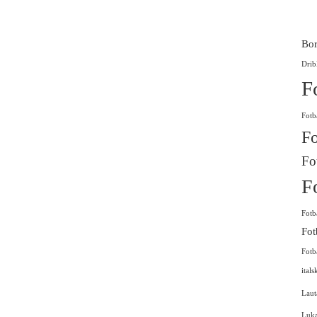
Bor
Drib
F
Fotb
Fo
Fo
F
Fotb
Fot
Fotb
itals
Laut
Luk