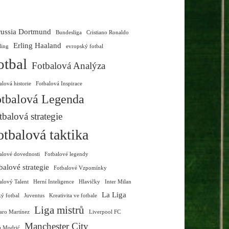
ussia Dortmund
Bundesliga
Cristiano Ronaldo
Erling Haaland
ling
evropský fotbal
otbal
Fotbalová Analýza
alová historie
Fotbalová Inspirace
tbalová Legenda
tbalová strategie
otbalová taktika
alové dovednosti
Fotbalové legendy
balové strategie
Fotbalové Vzpomínky
alový Talent
Herní Inteligence
Hlavičky
Inter Milan
La Liga
ký fotbal
Juventus
Kreativita ve fotbale
Liga mistrů
aro Martínez
Liverpool FC
Manchester City
a Modrić