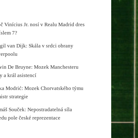
č Vinícius Jr. nosí v Realu Madrid dres
íslem 7?
gil van Dijk: Skála v srdci obrany
verpoolu
vin De Bruyne: Mozek Manchesteru
y a král asistencí
ka Modrić: Mozek Chorvatského týmu
istr strategie
máš Souček: Nepostradatelná síla
edu pole české reprezentace