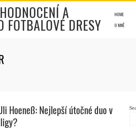
 HODNOCENÍ A
HOME
O FOTBALOVÉ DRESY
O MNĚ
R
Uli Hoeneß: Nejlepší útočné duo v
Se
sligy?