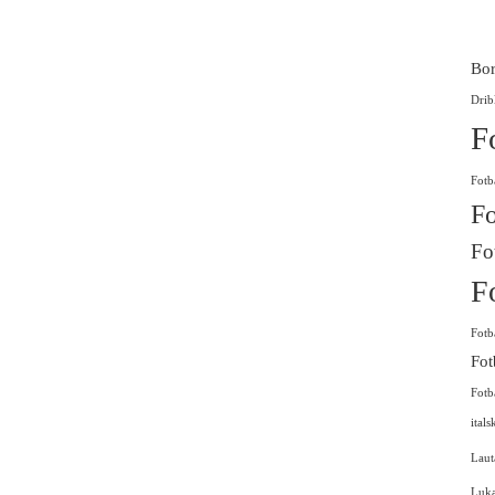
Bor
Drib
F
Fotb
Fo
Fo
F
Fotb
Fot
Fotb
itals
Laut
Luk