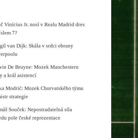
č Vinícius Jr. nosí v Realu Madrid dres
íslem 7?
gil van Dijk: Skála v srdci obrany
verpoolu
vin De Bruyne: Mozek Manchesteru
y a král asistencí
ka Modrić: Mozek Chorvatského týmu
istr strategie
máš Souček: Nepostradatelná síla
edu pole české reprezentace