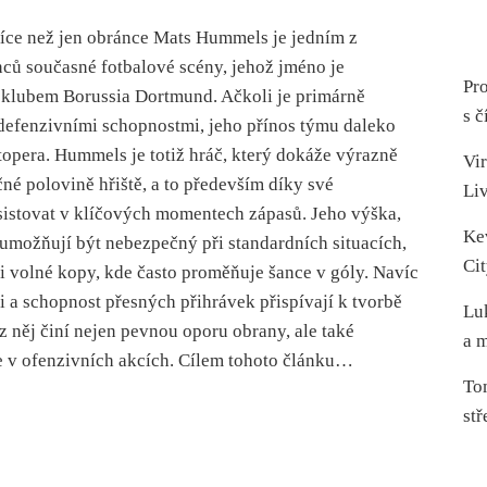
ce než jen obránce Mats Hummels je jedním z
ců současné fotbalové scény, jehož jméno je
Pro
s klubem Borussia Dortmund. Ačkoli je primárně
s č
efenzivními schopnostmi, jeho přínos týmu daleko
stopera. Hummels je totiž hráč, který dokáže výrazně
Vir
čné polovině hřiště, a to především díky své
Li
sistovat v klíčových momentech zápasů. Jeho výška,
Ke
 umožňují být nebezpečný při standardních situacích,
Cit
i volné kopy, kde často proměňuje šance v góly. Navíc
ti a schopnost přesných přihrávek přispívají k tvorbě
Lu
z něj činí nejen pevnou oporu obrany, ale také
a m
e v ofenzivních akcích. Cílem tohoto článku…
To
stř