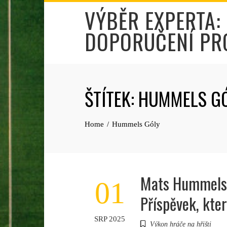
Skip
VÝBĚR EXPERTA:
to
DOPORUČENÍ PR
content
ŠTÍTEK:
HUMMELS G
Home
Hummels Góly
Mats Hummels 
01
Příspěvek, kter
SRP 2025
Výkon hráče na hřišti