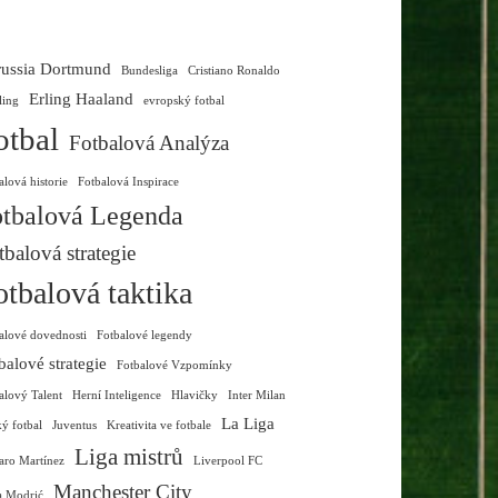
ussia Dortmund
Bundesliga
Cristiano Ronaldo
Erling Haaland
ling
evropský fotbal
otbal
Fotbalová Analýza
alová historie
Fotbalová Inspirace
tbalová Legenda
tbalová strategie
otbalová taktika
alové dovednosti
Fotbalové legendy
balové strategie
Fotbalové Vzpomínky
alový Talent
Herní Inteligence
Hlavičky
Inter Milan
La Liga
ký fotbal
Juventus
Kreativita ve fotbale
Liga mistrů
aro Martínez
Liverpool FC
Manchester City
a Modrić