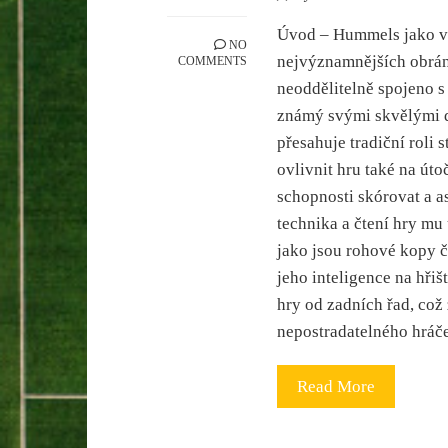
Úvod – Hummels jako ví
NO
nejvýznamnějších obrán
COMMENTS
neoddělitelně spojeno 
známý svými skvělými d
přesahuje tradiční roli 
ovlivnit hru také na úto
schopnosti skórovat a a
technika a čtení hry mu
jako jsou rohové kopy č
jeho inteligence na hřiš
hry od zadních řad, což 
nepostradatelného hráč
Read More