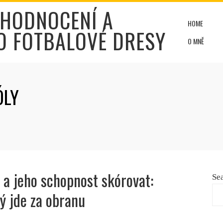
 HODNOCENÍ A
HOME
O FOTBALOVÉ DRESY
O MNĚ
ÓLY
a jeho schopnost skórovat:
Se
ý jde za obranu