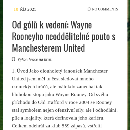
10
ŘÍJ 2025
NO COMMENTS
Od gólů k vedení: Wayne
Rooneyho neoddělitelné pouto s
Manchesterem United
Výkon hráče na hřišti
1. Úvod Jako dlouholetý fanoušek Manchester
United jsem měl tu čest sledovat mnoho
ikonických hráčů, ale málokdo zanechal tak
hlubokou stopu jako Wayne Rooney. Od svého
příchodu do Old Trafford v roce 2004 se Rooney
stal symbolem nejen ofenzivní síly, ale i odhodlání,
píle a loajality, která definovala jeho kariéru.
Celkem odehrál za klub 559 zápasů, vstřelil