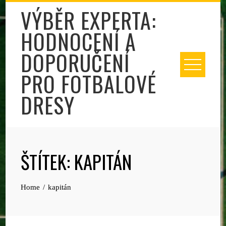
Skip
VÝBĚR EXPERTA:
to
HODNOCENÍ A
content
DOPORUČENÍ
PRO FOTBALOVÉ
DRESY
ŠTÍTEK:
KAPITÁN
Home
kapitán