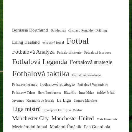
Borussia Dortmund
Bundesliga
Cristiano Ronaldo
Dribling
Fotbal
Erling Haaland
evropský fotbal
Fotbalová Analýza
Fotbalová historie
Fotbalová Inspirace
Fotbalová Legenda
Fotbalová strategie
Fotbalová taktika
Fotbalové dovednosti
Fotbalové strategie
Fotbalové legendy
Fotbalové Vzpomínky
Fotbalový Talent
Herní Inteligence
Hlavičky
Inter Milan
italský fotbal
La Liga
Juventus
Kreativita ve fotbale
Lautaro Martínez
Liga mistrů
Liverpool FC
Luka Modrić
Manchester City
Manchester United
Mats Hummels
Mezinárodní fotbal
Moderní Útočník
Pep Guardiola