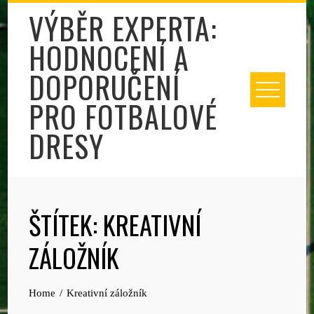
Skip
VÝBĚR EXPERTA:
to
HODNOCENÍ A
content
DOPORUČENÍ
PRO FOTBALOVÉ
DRESY
ŠTÍTEK:
KREATIVNÍ
ZÁLOŽNÍK
Home
Kreativní záložník