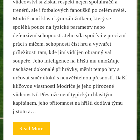
vůdcovství si získal respekt nejen spoluhráčů a
trenérů, ale i fotbalových fanoušků po celém světě.
Modrić není klasickým záložníkem, který se
spoléhá pouze na fyzické parametry nebo
defenzivní schopnosti. Jeho síla spočívá v precizní
práci s míčem, schopnosti číst hru a vytvářet
příležitosti tam, kde jiní vidí jen obranný val
soupeře. Jeho inteligence na hřišti mu umožňuje
nacházet dokonalé přihrávky, měnit tempo hry a
určovat směr útoků s neuvěřitelnou přesností. Další
klíčovou vlastností Modriće je jeho přirozené
vůdcovství. Přestože není typickým hlasitým
kapitánem, jeho přítomnost na hřišti dodává týmu
jistotu a…
Read More