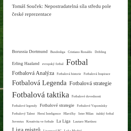
Tomáš Souček: Nepostradatelná síla středu pole
české reprezentace
Borussia Dortmund
Bundesliga
Cristiano Ronaldo
Dribling
Fotbal
Erling Haaland
evropský fotbal
Fotbalová Analýza
Fotbalová historie
Fotbalová Inspirace
Fotbalová Legenda
Fotbalová strategie
Fotbalová taktika
Fotbalové dovednosti
Fotbalové strategie
Fotbalové legendy
Fotbalové Vzpomínky
Fotbalový Talent
Herní Inteligence
Hlavičky
Inter Milan
italský fotbal
La Liga
Juventus
Kreativita ve fotbale
Lautaro Martínez
Liga mistrů
Liverpool FC
Luka Modrić