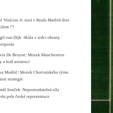
č Vinícius Jr. nosí v Realu Madrid dres
íslem 7?
gil van Dijk: Skála v srdci obrany
verpoolu
vin De Bruyne: Mozek Manchesteru
y a král asistencí
ka Modrić: Mozek Chorvatského týmu
istr strategie
máš Souček: Nepostradatelná síla
edu pole české reprezentace