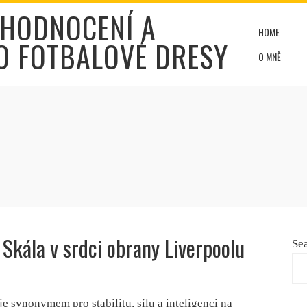
 HODNOCENÍ A
HOME
O FOTBALOVÉ DRESY
O MNĚ
: Skála v srdci obrany Liverpoolu
Se
je synonymem pro stabilitu, sílu a inteligenci na