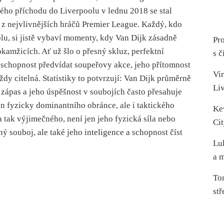
vého příchodu do Liverpoolu v lednu 2018 se stal
 z nejvlivnějších hráčů Premier League. Každý, kdo
lu, si jistě vybaví momenty, kdy Van Dijk zásadně
Pro
okamžicích. Ať už šlo o přesný skluz, perfektní
s č
schopnost předvídat soupeřovy akce, jeho přítomnost
Vir
vždy citelná. Statistiky to potvrzují: Van Dijk průměrně
Li
a zápas a jeho úspěšnost v soubojích často přesahuje
en fyzicky dominantního obránce, ale i taktického
Ke
a tak výjimečného, není jen jeho fyzická síla nebo
Cit
ý souboj, ale také jeho inteligence a schopnost číst
Lu
a m
To
stř