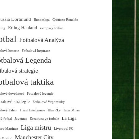
ussia Dortmund
Bundesliga
Cristiano Ronaldo
Erling Haaland
ling
evropský fotbal
otbal
Fotbalová Analýza
alová historie
Fotbalová Inspirace
tbalová Legenda
tbalová strategie
otbalová taktika
alové dovednosti
Fotbalové legendy
balové strategie
Fotbalové Vzpomínky
alový Talent
Herní Inteligence
Hlavičky
Inter Milan
La Liga
ký fotbal
Juventus
Kreativita ve fotbale
Liga mistrů
aro Martínez
Liverpool FC
Manchester City
a Modrić