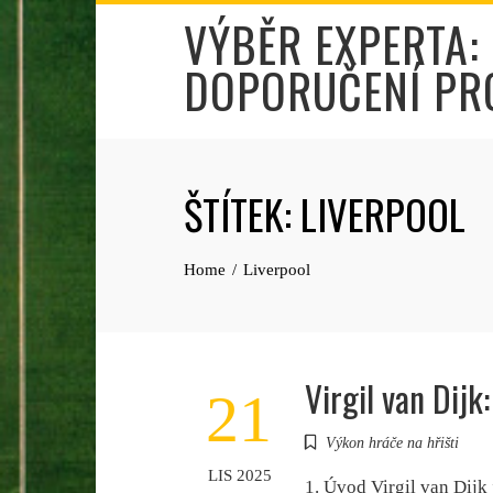
Skip
VÝBĚR EXPERTA:
to
DOPORUČENÍ PR
content
ŠTÍTEK:
LIVERPOOL
Home
Liverpool
Virgil van Dijk
21
Výkon hráče na hřišti
LIS 2025
1. Úvod Virgil van Dijk 