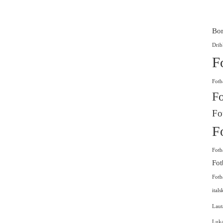
Bor
Drib
F
Fotb
Fo
Fo
F
Fotb
Fot
Fotb
itals
Laut
Luk