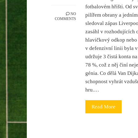
fotbalovém hřišti. Od s
NO
pilířem obrany a jedním
COMMENTS
sledoval zápas Liverpoo
zasáhl v rozhodujících 
hlavičkový odkop nebo 
v defenzivní linii byla 
udržuje 3 čistá konta n
78 %, což z něj činí nej
génia. Co dělá Van Dijk
schopnost vyhrát vzdušn
hru.…
Read More