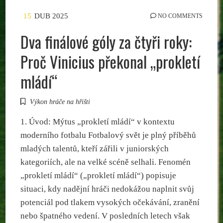
15
DUB 2025
NO COMMENTS
Dva finálové góly za čtyři roky:
Proč Vinicius překonal „prokletí
mládí“
Výkon hráče na hřišti
1. Úvod: Mýtus „prokletí mládí“ v kontextu
moderního fotbalu Fotbalový svět je plný příběhů
mladých talentů, kteří zářili v juniorských
kategoriích, ale na velké scéně selhali. Fenomén
„prokletí mládí“ („prokletí mládí“) popisuje
situaci, kdy nadějní hráči nedokážou naplnit svůj
potenciál pod tlakem vysokých očekávání, zranění
nebo špatného vedení. V posledních letech však