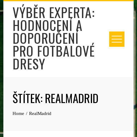
Skip
VÝBĚR EXPERTA:
to
HODNOCENÍ A
content
DOPORUČENÍ
PRO FOTBALOVÉ
DRESY
ŠTÍTEK:
REALMADRID
Home
RealMadrid