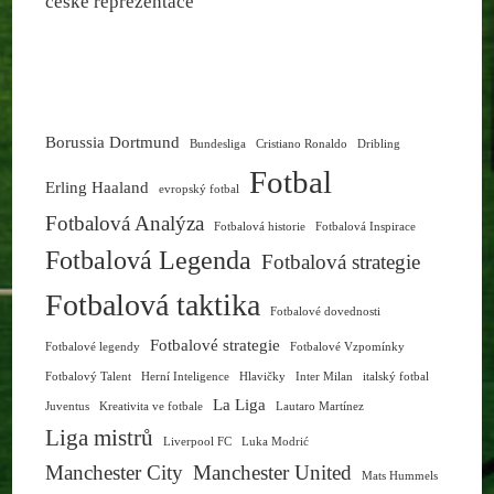
české reprezentace
Borussia Dortmund
Bundesliga
Cristiano Ronaldo
Dribling
Fotbal
Erling Haaland
evropský fotbal
Fotbalová Analýza
Fotbalová historie
Fotbalová Inspirace
Fotbalová Legenda
Fotbalová strategie
Fotbalová taktika
Fotbalové dovednosti
Fotbalové strategie
Fotbalové legendy
Fotbalové Vzpomínky
Fotbalový Talent
Herní Inteligence
Hlavičky
Inter Milan
italský fotbal
La Liga
Juventus
Kreativita ve fotbale
Lautaro Martínez
Liga mistrů
Liverpool FC
Luka Modrić
Manchester City
Manchester United
Mats Hummels