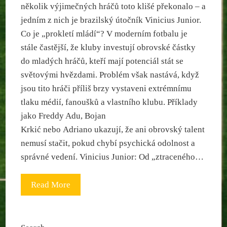
několik výjimečných hráčů toto klišé překonalo – a
jedním z nich je brazilský útočník Vinicius Junior.
Co je „prokletí mládí“? V moderním fotbalu je
stále častější, že kluby investují obrovské částky
do mladých hráčů, kteří mají potenciál stát se
světovými hvězdami. Problém však nastává, když
jsou tito hráči příliš brzy vystaveni extrémnímu
tlaku médií, fanoušků a vlastního klubu. Příklady
jako Freddy Adu, Bojan
Krkić nebo Adriano ukazují, že ani obrovský talent
nemusí stačit, pokud chybí psychická odolnost a
správné vedení. Vinicius Junior: Od „ztraceného…
Read More