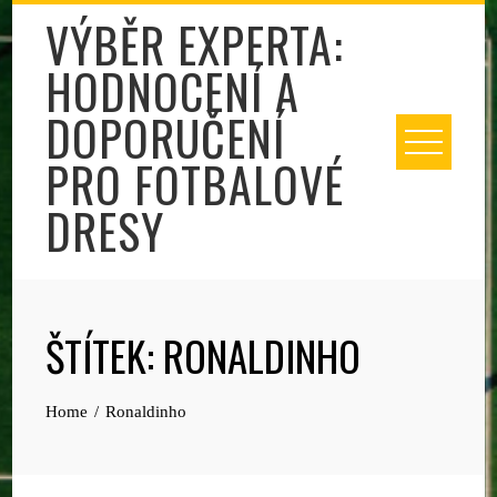
Skip
VÝBĚR EXPERTA:
to
HODNOCENÍ A
content
DOPORUČENÍ
PRO FOTBALOVÉ
DRESY
ŠTÍTEK:
RONALDINHO
Home
Ronaldinho