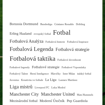
Borussia Dortmund
Bundesliga
Cristiano Ronaldo
Dribling
Fotbal
Erling Haaland
evropský fotbal
Fotbalová Analýza
Fotbalová historie
Fotbalová Inspirace
Fotbalová Legenda
Fotbalová strategie
Fotbalová taktika
Fotbalové dovednosti
Fotbalové strategie
Fotbalové legendy
Fotbalové Vzpomínky
Fotbalový Talent
Herní Inteligence
Hlavičky
Inter Milan
italský fotbal
La Liga
Juventus
Kreativita ve fotbale
Lautaro Martínez
Liga mistrů
Liverpool FC
Luka Modrić
Manchester City
Manchester United
Mats Hummels
Mezinárodní fotbal
Moderní Útočník
Pep Guardiola