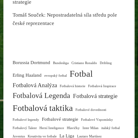
strategie
Tomáš Souček: Nepostradatelná síla středu pole
české reprezentace
Borussia Dortmund
Bundesliga
Cristiano Ronaldo
Dribling
Fotbal
Erling Haaland
evropský fotbal
Fotbalová Analýza
Fotbalová historie
Fotbalová Inspirace
Fotbalová Legenda
Fotbalová strategie
Fotbalová taktika
Fotbalové dovednosti
Fotbalové strategie
Fotbalové legendy
Fotbalové Vzpomínky
Fotbalový Talent
Herní Inteligence
Hlavičky
Inter Milan
italský fotbal
La Liga
Juventus
Kreativita ve fotbale
Lautaro Martínez