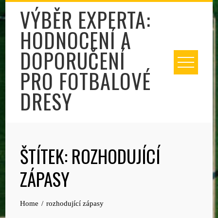
Skip
VÝBĚR EXPERTA:
to
HODNOCENÍ A
content
DOPORUČENÍ
PRO FOTBALOVÉ
DRESY
ŠTÍTEK:
ROZHODUJÍCÍ
ZÁPASY
Home
rozhodující zápasy