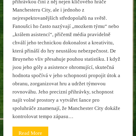
přihrávkou činí z něj nejen klíčového hráče
Manchesteru City, ale i jednoho z
nejrespektovanějších středopolařů na světě.
Fanoušci ho často nazývají „mozkem týmu“ nebo
„králem asistencí“, přičemž média pravidelně
chválí jeho technickou dokonalost a kreativitu,
která přináší do hry neustálou nebezpečnost. De
Bruyneho vliv přesahuje pouhou statistiku. I když
jsou jeho góly a asistence ohromující, skutečná
hodnota spočívá v jeho schopnosti propojit útok a
obranu, zorganizovat hru a udržet týmovou
rovnováhu. Jeho precizní přihrávky, schopnost
najít volné prostory a vytvářet šance pro
spoluhráče znamenají, že Manchester City dokáže
kontrolovat tempo zápasu…
Read More