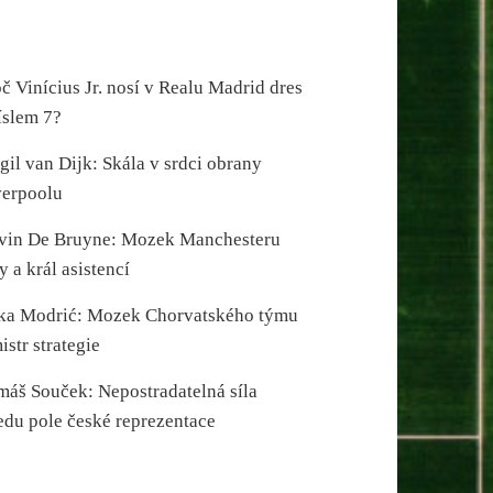
č Vinícius Jr. nosí v Realu Madrid dres
íslem 7?
gil van Dijk: Skála v srdci obrany
verpoolu
vin De Bruyne: Mozek Manchesteru
y a král asistencí
ka Modrić: Mozek Chorvatského týmu
istr strategie
máš Souček: Nepostradatelná síla
edu pole české reprezentace