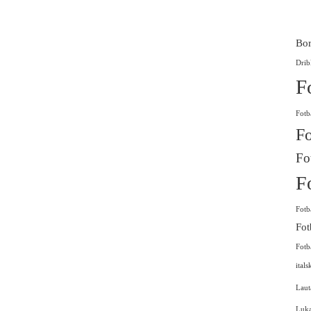
Bor
Drib
F
Fotb
Fo
Fo
F
Fotb
Fot
Fotb
itals
Laut
Luk