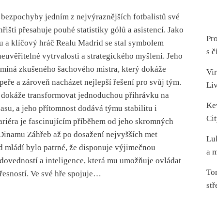
bezpochyby jedním z nejvýraznějších fotbalistů své
hřišti přesahuje pouhé statistiky gólů a asistencí. Jako
Pro
u a klíčový hráč Realu Madrid se stal symbolem
s č
euvěřitelné vytrvalosti a strategického myšlení. Jeho
pomíná zkušeného šachového mistra, který dokáže
Vir
peře a zároveň nacházet nejlepší řešení pro svůj tým.
Li
“ dokáže transformovat jednoduchou přihrávku na
Ke
su, a jeho přítomnost dodává týmu stabilitu i
Cit
ariéra je fascinujícím příběhem od jeho skromných
Dinamu Záhřeb až po dosažení nejvyšších met
Lu
od mládí bylo patrné, že disponuje výjimečnou
a m
dovedností a inteligence, která mu umožňuje ovládat
To
přesností. Ve své hře spojuje…
stř