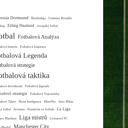
ussia Dortmund
Bundesliga
Cristiano Ronaldo
Erling Haaland
ling
evropský fotbal
otbal
Fotbalová Analýza
alová historie
Fotbalová Inspirace
tbalová Legenda
tbalová strategie
otbalová taktika
alové dovednosti
Fotbalové legendy
balové strategie
Fotbalové Vzpomínky
alový Talent
Herní Inteligence
Hlavičky
Inter Milan
La Liga
ký fotbal
Juventus
Kreativita ve fotbale
Liga mistrů
aro Martínez
Liverpool FC
Manchester City
a Modrić