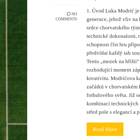
1. Úvod Luka Modrić je 
NO
generace, jehož vliv na 
COMMENTS
srdce chorvatského tým
technické dokonalosti, n
schopnost číst hru při
předvídat každý tah sou
Tento „mozek na hřišti
rozhodující moment zápa
kreativitu. Modrićova k
začátků v chorvatském 
fotbalového světa. Již 
kombinací technických 
střed pole s elegancí a 
Read More