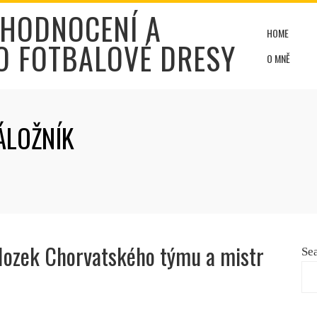
 HODNOCENÍ A
HOME
O FOTBALOVÉ DRESY
O MNĚ
ÁLOŽNÍK
Mozek Chorvatského týmu a mistr
Se