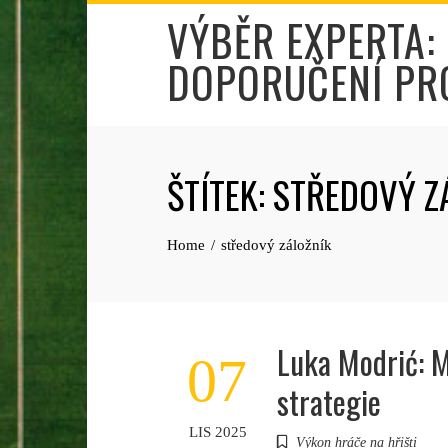
Skip
VÝBĚR EXPERTA:
to
DOPORUČENÍ PR
content
ŠTÍTEK:
STŘEDOVÝ Z
Home
středový záložník
Luka Modrić: 
07
strategie
LIS 2025
Výkon hráče na hřišti