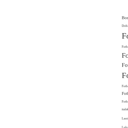
Bor
Drib
F
Fotb
Fo
Fo
F
Fotb
Fot
Fotb
itals
Laut
Luk