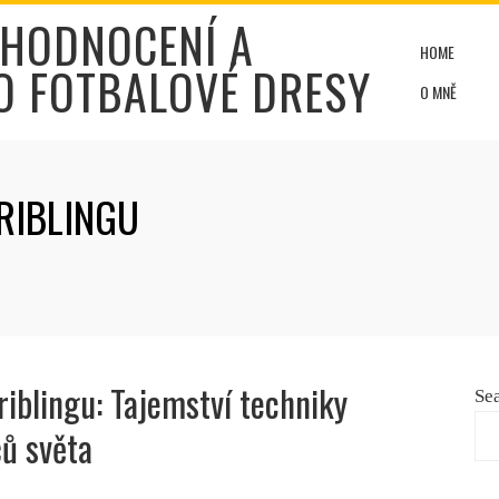
 HODNOCENÍ A
HOME
O FOTBALOVÉ DRESY
O MNĚ
RIBLINGU
riblingu: Tajemství techniky
Se
čů světa