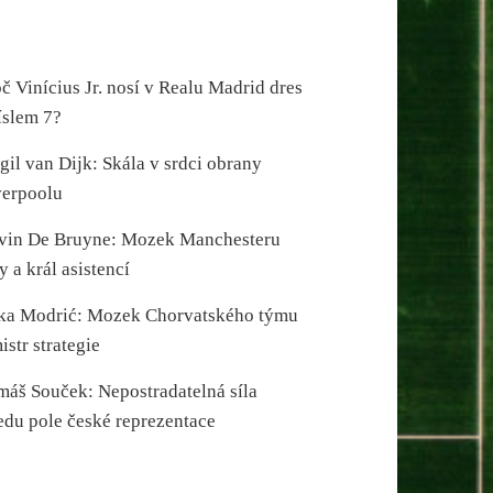
č Vinícius Jr. nosí v Realu Madrid dres
íslem 7?
gil van Dijk: Skála v srdci obrany
verpoolu
vin De Bruyne: Mozek Manchesteru
y a král asistencí
ka Modrić: Mozek Chorvatského týmu
istr strategie
máš Souček: Nepostradatelná síla
edu pole české reprezentace