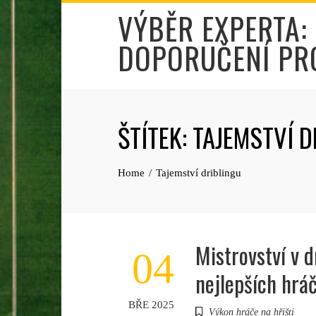
Skip
VÝBĚR EXPERTA:
to
DOPORUČENÍ PR
content
ŠTÍTEK:
TAJEMSTVÍ D
Home
Tajemství driblingu
Mistrovství v d
04
nejlepších hrá
BŘE 2025
Výkon hráče na hřišti