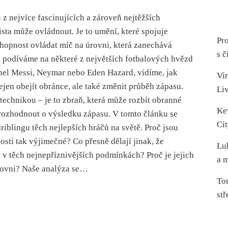
 z nejvíce fascinujících a zároveň nejtěžších
ista může ovládnout. Je to umění, které spojuje
Pro
schopnost ovládat míč na úrovni, která zanechává
s č
 podíváme na některé z největších fotbalových hvězd
onel Messi, Neymar nebo Eden Hazard, vidíme, jak
Vir
ejen obejít obránce, ale také změnit průběh zápasu.
Li
 technikou – je to zbraň, která může rozbít obranné
Ke
 rozhodnout o výsledku zápasu. V tomto článku se
Cit
riblingu těch nejlepších hráčů na světě. Proč jsou
osti tak výjimečné? Co přesně dělají jinak, že
Lu
 v těch nejnepříznivějších podmínkách? Proč je jejich
a m
úrovni? Naše analýza se…
To
stř