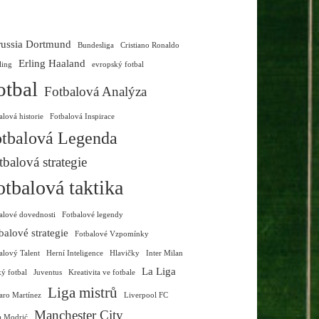
ussia Dortmund
Bundesliga
Cristiano Ronaldo
Erling Haaland
ling
evropský fotbal
otbal
Fotbalová Analýza
alová historie
Fotbalová Inspirace
tbalová Legenda
tbalová strategie
otbalová taktika
alové dovednosti
Fotbalové legendy
balové strategie
Fotbalové Vzpomínky
alový Talent
Herní Inteligence
Hlavičky
Inter Milan
La Liga
ký fotbal
Juventus
Kreativita ve fotbale
Liga mistrů
aro Martínez
Liverpool FC
Manchester City
a Modrić