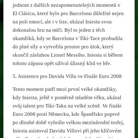
jednom z dalších nezapomenutelných momentů v
El Clásicu, které bylo pro Barcelonu důležité nejen
na poli emocí, ale i v lize, ukázal Iniesta svou
dokonalou hru na míči. Byl to jeden z těch
okamžiků, kdy se Barcelona v Tiki-Tace probudila
do plné síly a vytvořila prostor pro útok, který
skončil zásluhou Lionel Messiho. Iniesta si během
tohoto zápasu opět užíval úžasný klid ve hře.
5. Asistence pro Davida Villu ve Finále Euro 2008
Tento moment patří mezi první velké okamžiky,
kdy Iniesta, ještě v poměrně mladém věku, ukázal
svůj talent pro Tiki-Taku na velké scéně. Ve finále
Euro 2008 proti Německu, kde Španělsko poprvé
po dlouhé době vyhrálo velkou mezinárodní trofej,
Iniesta asistoval Davidu Villovi při jeho klíčovém