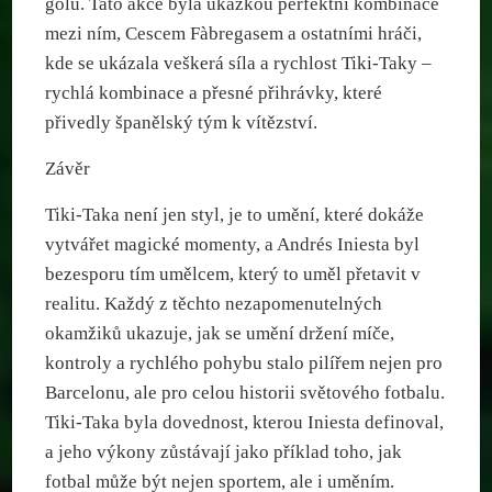
gólu. Tato akce byla ukázkou perfektní kombinace
mezi ním, Cescem Fàbregasem a ostatními hráči,
kde se ukázala veškerá síla a rychlost Tiki-Taky –
rychlá kombinace a přesné přihrávky, které
přivedly španělský tým k vítězství.
Závěr
Tiki-Taka není jen styl, je to umění, které dokáže
vytvářet magické momenty, a Andrés Iniesta byl
bezesporu tím umělcem, který to uměl přetavit v
realitu. Každý z těchto nezapomenutelných
okamžiků ukazuje, jak se umění držení míče,
kontroly a rychlého pohybu stalo pilířem nejen pro
Barcelonu, ale pro celou historii světového fotbalu.
Tiki-Taka byla dovednost, kterou Iniesta definoval,
a jeho výkony zůstávají jako příklad toho, jak
fotbal může být nejen sportem, ale i uměním.