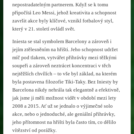
nepostradatelným partnerem. Když se k tomu
připočítá Leo Messi, jehož kreativita a schopnost
završit akce byly klíčové, vznikl fotbalový styl,
který v 21. století ovládl svět.
Iniesta se stal symbolem Barcelony a zároveň i
jejím ztělesněním na hřišti. Jeho schopnost udržet
míč pod tlakem, vytvářet přihrávky mezi těžkými
soupeři a zároveň neztrácet koncentraci v těch
nejtěžších chvílích – to vše byl základ, na kterém
byla postavena filozofie Tiki-Taky. Bez Iniesty by
Barcelona nikdy nehrála tak elegantně a efektivně,
jak jsme ji měli možnost vidět v období mezi lety
2008 a 2015. Ať už se jednalo o výjimečné solo
akce, nebo o jednoduché, ale geniální přihrávky,
jeho přítomnost na hřišti byla často tím, co dělilo
vítězství od porážky.