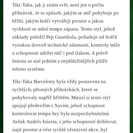
Tiki-Taka, jak ji znám svět, není jen o počtu
přihrávek. Je to způsob, jakým se míč pohybuje po
hřišti, jakým hráči vytvářejí prostor a jakou
rychlostí se mění tempo zápasu. Tento styl, jehož
základy položil Pep Guardiola, požaduje od hráčů
vysokou úroveň technické zdatnosti, kontroly míče
a schopnosti udržet míč i pod tlakem. A právě
Iniesta se stal jedním z nejdůležitějších pilířů
tohoto systému.
Tiki-Taka Barcelony byla vždy postavena na
rychlých, přesných přihrávkách, které se
pohybovaly napříč hřištěm. Mnozí si tento styl
spojují především s Xavim, jehož schopnost
kontrolovat tempo hry byla nezpochybnitelná.
Avšak Andrés Iniesta, s jeho schopností driblovat,
najít prostor a vést rychlé ofenzivní akce, byl