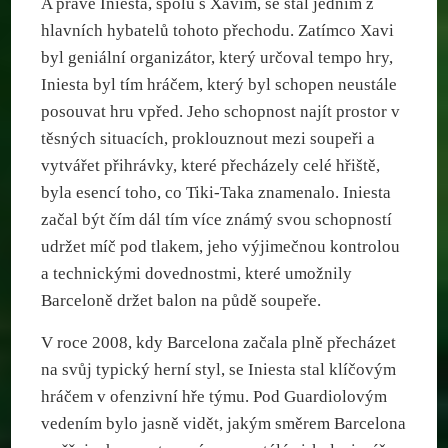
A právě Iniesta, spolu s Xavim, se stal jedním z
hlavních hybatelů tohoto přechodu. Zatímco Xavi
byl geniální organizátor, který určoval tempo hry,
Iniesta byl tím hráčem, který byl schopen neustále
posouvat hru vpřed. Jeho schopnost najít prostor v
těsných situacích, proklouznout mezi soupeři a
vytvářet přihrávky, které přecházely celé hřiště,
byla esencí toho, co Tiki-Taka znamenalo. Iniesta
začal být čím dál tím více známý svou schopností
udržet míč pod tlakem, jeho výjimečnou kontrolou
a technickými dovednostmi, které umožnily
Barceloně držet balon na půdě soupeře.
V roce 2008, kdy Barcelona začala plně přecházet
na svůj typický herní styl, se Iniesta stal klíčovým
hráčem v ofenzivní hře týmu. Pod Guardiolovým
vedením bylo jasně vidět, jakým směrem Barcelona