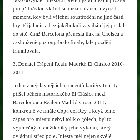
Jako obvykle, Iniesta si předchystal ideální prostor
pro přihrávku, vklínil se mezi obránce a využil
moment, kdy byli všichni soustředěni na jiné části
hry. Přijal míč a bez jakéhokoli zaváhání jej poslal
do sítě, čímž Barcelona přenesla tlak na Chelsea a
zaslouženě postoupila do finále, kde později
triumfovala.
3. Domácí Trápení Realu Madrid: El Clásico 2010-
2011
Jeden z nejslavnějších momentů kariéry Iniesty
přišel během historického El Clásica mezi
Barcelonou a Realem Madrid v roce 2011,
konkrétně ve finále Copa del Rey. I když tento
zápas pro Iniestu nebyl tolik o gólech, byl to
výjimečný okamžik díky jeho výkonu, který
ovládnul střed pole. Iniesta měl nejen skvélé