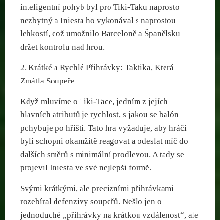
inteligentní pohyb byl pro Tiki-Taku naprosto
nezbytný a Iniesta ho vykonával s naprostou
lehkostí, což umožnilo Barceloně a Španělsku
držet kontrolu nad hrou.
2. Krátké a Rychlé Přihrávky: Taktika, Která
Zmátla Soupeře
Když mluvíme o Tiki-Tace, jedním z jejích
hlavních atributů je rychlost, s jakou se balón
pohybuje po hřišti. Tato hra vyžaduje, aby hráči
byli schopni okamžitě reagovat a odeslat míč do
dalších směrů s minimální prodlevou. A tady se
projevil Iniesta ve své nejlepší formě.
Svými krátkými, ale precizními přihrávkami
rozebíral defenzivy soupeřů. Nešlo jen o
jednoduché „přihrávky na krátkou vzdálenost“, ale