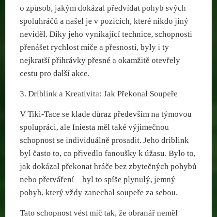
o způsob, jakým dokázal předvídat pohyb svých
spoluhráčů a našel je v pozicích, které nikdo jiný
neviděl. Díky jeho vynikající technice, schopnosti
přenášet rychlost míče a přesnosti, byly i ty
nejkratší přihrávky přesné a okamžitě otevřely
cestu pro další akce.
3. Driblink a Kreativita: Jak Překonal Soupeře
V Tiki-Tace se klade důraz především na týmovou
spolupráci, ale Iniesta měl také výjimečnou
schopnost se individuálně prosadit. Jeho driblink
byl často to, co přivedlo fanoušky k úžasu. Bylo to,
jak dokázal překonat hráče bez zbytečných pohybů
nebo přetváření – byl to spíše plynulý, jemný
pohyb, který vždy zanechal soupeře za sebou.
Tato schopnost vést míč tak, že obranář neměl