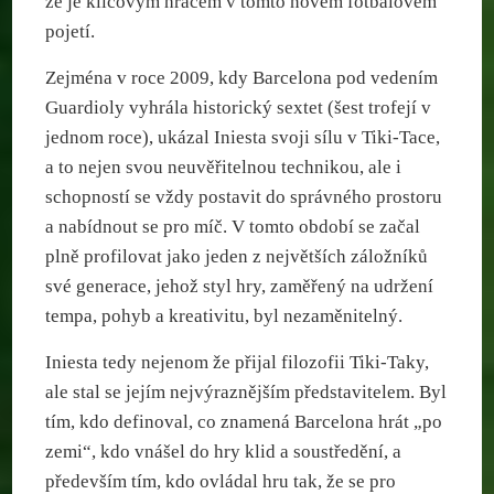
že je klíčovým hráčem v tomto novém fotbalovém
pojetí.
Zejména v roce 2009, kdy Barcelona pod vedením
Guardioly vyhrála historický sextet (šest trofejí v
jednom roce), ukázal Iniesta svoji sílu v Tiki-Tace,
a to nejen svou neuvěřitelnou technikou, ale i
schopností se vždy postavit do správného prostoru
a nabídnout se pro míč. V tomto období se začal
plně profilovat jako jeden z největších záložníků
své generace, jehož styl hry, zaměřený na udržení
tempa, pohyb a kreativitu, byl nezaměnitelný.
Iniesta tedy nejenom že přijal filozofii Tiki-Taky,
ale stal se jejím nejvýraznějším představitelem. Byl
tím, kdo definoval, co znamená Barcelona hrát „po
zemi“, kdo vnášel do hry klid a soustředění, a
především tím, kdo ovládal hru tak, že se pro