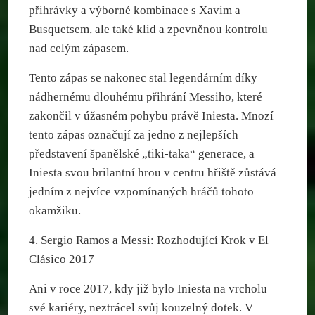
přihrávky a výborné kombinace s Xavim a
Busquetsem, ale také klid a zpevněnou kontrolu
nad celým zápasem.
Tento zápas se nakonec stal legendárním díky
nádhernému dlouhému přihrání Messiho, které
zakončil v úžasném pohybu právě Iniesta. Mnozí
tento zápas označují za jedno z nejlepších
představení španělské „tiki-taka“ generace, a
Iniesta svou brilantní hrou v centru hřiště zůstává
jedním z nejvíce vzpomínaných hráčů tohoto
okamžiku.
4. Sergio Ramos a Messi: Rozhodující Krok v El
Clásico 2017
Ani v roce 2017, kdy již bylo Iniesta na vrcholu
své kariéry, neztrácel svůj kouzelný dotek. V