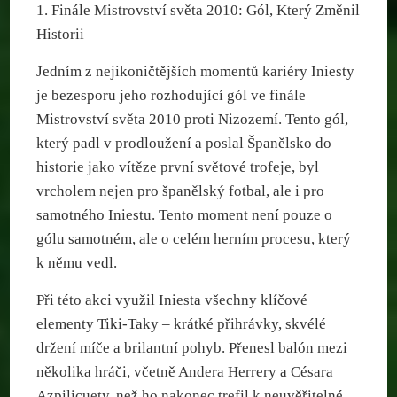
1. Finále Mistrovství světa 2010: Gól, Který Změnil
Historii
Jedním z nejikoničtějších momentů kariéry Iniesty
je bezesporu jeho rozhodující gól ve finále
Mistrovství světa 2010 proti Nizozemí. Tento gól,
který padl v prodloužení a poslal Španělsko do
historie jako vítěze první světové trofeje, byl
vrcholem nejen pro španělský fotbal, ale i pro
samotného Iniestu. Tento moment není pouze o
gólu samotném, ale o celém herním procesu, který
k němu vedl.
Při této akci využil Iniesta všechny klíčové
elementy Tiki-Taky – krátké přihrávky, skvélé
držení míče a brilantní pohyb. Přenesl balón mezi
několika hráči, včetně Andera Herrery a Césara
Azpilicuety, než ho nakonec trefil k neuvěřitelné