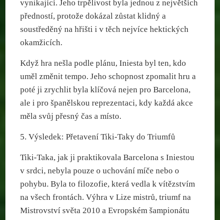
vynikající. Jeho trpělivost byla jednou z největších
předností, protože dokázal zůstat klidný a
soustředěný na hřišti i v těch nejvíce hektických
okamžicích.
Když hra nešla podle plánu, Iniesta byl ten, kdo
uměl změnit tempo. Jeho schopnost zpomalit hru a
poté ji zrychlit byla klíčová nejen pro Barcelona,
ale i pro španělskou reprezentaci, kdy každá akce
měla svůj přesný čas a místo.
5. Výsledek: Přetavení Tiki-Taky do Triumfů
Tiki-Taka, jak ji praktikovala Barcelona s Iniestou
v srdci, nebyla pouze o uchování míče nebo o
pohybu. Byla to filozofie, která vedla k vítězstvím
na všech frontách. Výhra v Lize mistrů, triumf na
Mistrovství světa 2010 a Evropském šampionátu