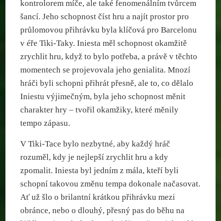
kontrolorem míče, ale také fenomenálním tvůrcem
šancí. Jeho schopnost číst hru a najít prostor pro
průlomovou přihrávku byla klíčová pro Barcelonu
v éře Tiki-Taky. Iniesta měl schopnost okamžitě
zrychlit hru, když to bylo potřeba, a právě v těchto
momentech se projevovala jeho genialita. Mnozí
hráči byli schopni přihrát přesně, ale to, co dělalo
Iniestu výjimečným, byla jeho schopnost měnit
charakter hry – tvořil okamžiky, které měnily
tempo zápasu.
V Tiki-Tace bylo nezbytné, aby každý hráč
rozuměl, kdy je nejlepší zrychlit hru a kdy
zpomalit. Iniesta byl jedním z mála, kteří byli
schopní takovou změnu tempa dokonale načasovat.
Ať už šlo o brilantní krátkou přihrávku mezi
obránce, nebo o dlouhý, přesný pas do běhu na