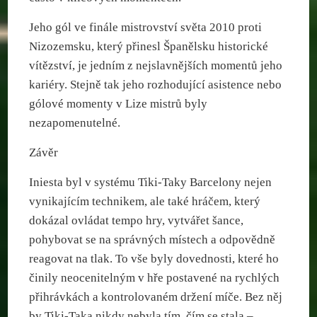
Jeho gól ve finále mistrovství světa 2010 proti
Nizozemsku, který přinesl Španělsku historické
vítězství, je jedním z nejslavnějších momentů jeho
kariéry. Stejně tak jeho rozhodující asistence nebo
gólové momenty v Lize mistrů byly
nezapomenutelné.
Závěr
Iniesta byl v systému Tiki-Taky Barcelony nejen
vynikajícím technikem, ale také hráčem, který
dokázal ovládat tempo hry, vytvářet šance,
pohybovat se na správných místech a odpovědně
reagovat na tlak. To vše byly dovednosti, které ho
činily neocenitelným v hře postavené na rychlých
přihrávkách a kontrolovaném držení míče. Bez něj
by Tiki-Taka nikdy nebyla tím, čím se stala –