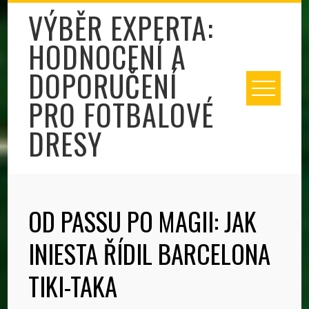
Skip
VÝBĚR EXPERTA:
to
HODNOCENÍ A
content
DOPORUČENÍ
PRO FOTBALOVÉ
DRESY
OD PASSU PO MAGII: JAK
INIESTA ŘÍDIL BARCELONA
TIKI-TAKA