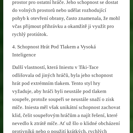
prostor pro ostatní hráče. Jeho schopnost se dostat
do volných prostorů nebo udělat rozhodující
pohyb k otevření obrany, často znamenala, že mohl
včas přijmout přihrávku a okamžitě ji využít pro
rychlý protiútok.
4. Schopnost Hrát Pod Tlakem a Vysoká
Inteligence
Další vlastností, která Iniestu v Tiki-Tace
odlišovala od jiných hráčů, byla jeho schopnost
hrát pod extrémním tlakem. Tento styl hry
vyžaduje, aby hráči byli neustále pod tlakem
soupeře, protože soupeři se neustále snaží o zisk
míče. Iniesta měl však unikátní schopnost zachovat
klid, čelit soupeřovým hráčům a najít řešení, které
nevedlo k ztrátě míče. Ať už šlo o klidné obcházení
protivníků nebo o použití krátkých, rychlých