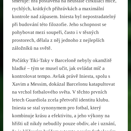
směřuje: hra postavená na neustálé cirkulaci míče,
rychlých, krátkých přihrávkách a maximální
kontrole nad zápasem. Iniesta byl nepostradatelný
při budování této filozofie. Jeho schopnost se
pohybovat mezi soupeři, často i v těsných
prostorech, dělala z něj jednoho z nejlepších
záložníků na světě.
Počátky Tiki-Taky v Barceloně nebyly okamžitě
hladké – tým se musel učit, jak ovládat míč a
kontrolovat tempo. Avšak právě Iniesta, spolu s
Xavim a Messim, dokázal Barcelonu katapultovat
na vrchol fotbalového světa. V těchto prvních
letech Guardiola zcela přetvořil identitu klubu.
Iniesta se stal synonymem pro fotbal, který
kombinuje krásu a efektivitu, a jeho výkony na
hřišti už nikdy nebudily pouze obdiv, ale i uznání,